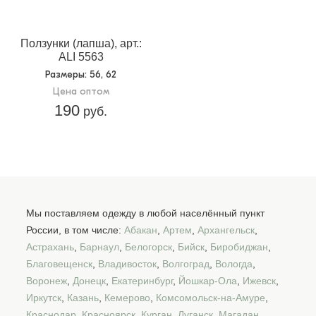
Ползунки (лапша), арт.:
ALI 5563
Размеры
: 56, 62
Цена оптом
190
руб.
Мы поставляем одежду в любой населённый пункт
России, в том числе:
Абакан
,
Артем
,
Архангельск
,
Астрахань
,
Барнаул
,
Белогорск
,
Бийск
,
Биробиджан
,
Благовещенск
,
Владивосток
,
Волгоград
,
Вологда
,
Воронеж
,
Донецк
,
Екатеринбург
,
Йошкар-Ола
,
Ижевск
,
Иркутск
,
Казань
,
Кемерово
,
Комсомольск-на-Амуре
,
Краснодар
,
Красноярск
,
Курган
,
Луганск
,
Магадан
,