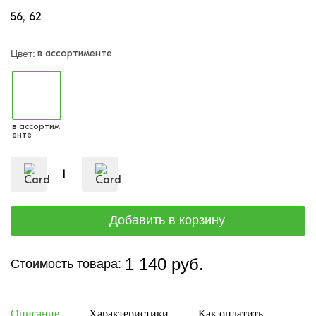
56
62
в ассортименте
Цвет:
в ассортим
енте
1 140 руб.
Стоимость товара:
Описание
Характеристики
Как оплатить
Дост