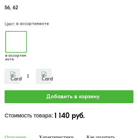
56
62
в ассортименте
Цвет:
в ассортим
енте
1 140 руб.
Стоимость товара:
Описание
Характеристики
Как оплатить
Дост