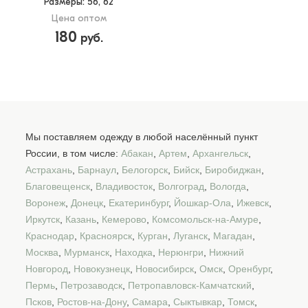
Размеры
: 56, 62
Цена оптом
180
руб.
Мы поставляем одежду в любой населённый пункт
России, в том числе:
Абакан
,
Артем
,
Архангельск
,
Астрахань
,
Барнаул
,
Белогорск
,
Бийск
,
Биробиджан
,
Благовещенск
,
Владивосток
,
Волгоград
,
Вологда
,
Воронеж
,
Донецк
,
Екатеринбург
,
Йошкар-Ола
,
Ижевск
,
Иркутск
,
Казань
,
Кемерово
,
Комсомольск-на-Амуре
,
Краснодар
,
Красноярск
,
Курган
,
Луганск
,
Магадан
,
Москва
,
Мурманск
,
Находка
,
Нерюнгри
,
Нижний
Новгород
,
Новокузнецк
,
Новосибирск
,
Омск
,
Оренбург
,
Пермь
,
Петрозаводск
,
Петропавловск-Камчатский
,
Псков
,
Ростов-на-Дону
,
Самара
,
Сыктывкар
,
Томск
,