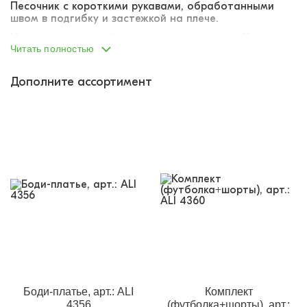
Песочник с короткими рукавами, обработанными
швом в подгибку и застежкой на плече.
Наполнение каждой упаковки различается. Каждая
Читать полностью
упаковка собрана производителем индивидуально: в
упаковку вложено ассорти расцветок и размеров в
диапазоне указанного размерного ряда. Точную
Дополните ассортимент
комплектацию упаковки (соответствие размеров и
расцветок) указать не представляется возможным.
Боди-платье, арт.: ALI
Комплект
4356
(футболка+шорты), арт.: