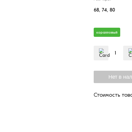
68
74
80
коралловый
Стоимость това