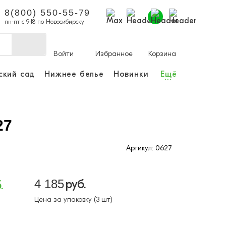
8(800) 550-55-79
пн-пт с 9-18 по Новосибирску
Войти
Избранное
Корзина
ский сад
Нижнее белье
Новинки
Ещё
...
ы делать покупки и
аказы.
ли зарегистрироваться
27
Артикул: 0627
Личный кабинет
4 185
руб.
.
Цена за упаковку (3 шт)