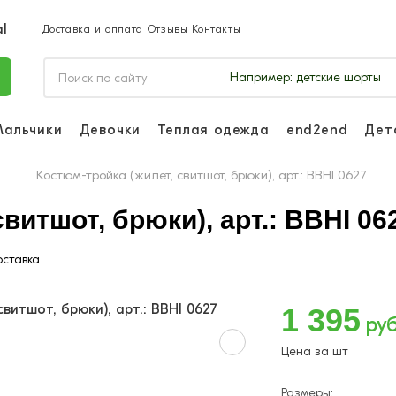
Доставка и оплата
Отзывы
Контакты
Например:
детские шорты
Мальчики
Девочки
Теплая одежда
end2end
Дет
Войдите, чтоб
отслеживать з
ы
Костюм-тройка (жилет, свитшот, брюки), арт.: BBHI 0627
Войти и
витшот, брюки), арт.: BBHI 06
ставка
1 395
руб
Цена за шт
Размеры: