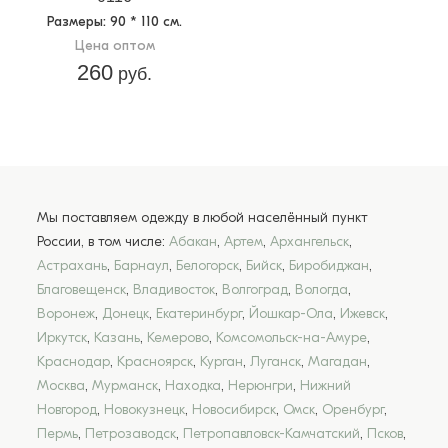
Размеры
: 90 * 110 см.
Цена оптом
260
руб.
Мы поставляем одежду в любой населённый пункт
России, в том числе:
Абакан
,
Артем
,
Архангельск
,
Астрахань
,
Барнаул
,
Белогорск
,
Бийск
,
Биробиджан
,
Благовещенск
,
Владивосток
,
Волгоград
,
Вологда
,
Воронеж
,
Донецк
,
Екатеринбург
,
Йошкар-Ола
,
Ижевск
,
Иркутск
,
Казань
,
Кемерово
,
Комсомольск-на-Амуре
,
Краснодар
,
Красноярск
,
Курган
,
Луганск
,
Магадан
,
Москва
,
Мурманск
,
Находка
,
Нерюнгри
,
Нижний
Новгород
,
Новокузнецк
,
Новосибирск
,
Омск
,
Оренбург
,
Пермь
,
Петрозаводск
,
Петропавловск-Камчатский
,
Псков
,