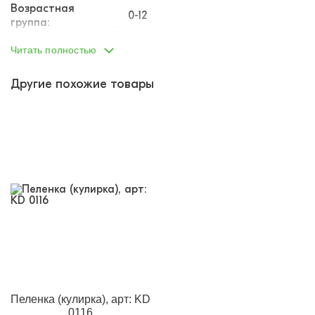
Возрастная
0-12
группа:
Пол:
унисекс
Читать полностью
Тип одежды:
пеленка
Другие похожие товары
Возраст от:
0
Возраст до:
1
Производство:
Россия
Состав:
100% хлопок
Размеры:
90 * 110 см.
Материал:
лапша
Кол-во в
5
упаковке:
Доп.параметр 2:
трикотаж
Пеленка (кулирка), арт: KD
0116