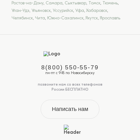
Ростов-на-Дону
,
Самара
,
Сыктывкар
,
Томск
,
Тюмень
,
Улан-Удэ
,
Ульяновск
,
Уссурийск
,
Уфа
,
Хабаровск
,
Челябинск
,
Чита
,
Южно-Сахалинск
,
Якутск
,
Ярославль
8(800) 550-55-79
пн-пт с 9-18 по Новосибирску
позвоните нам со всех телефонов
России БЕСПЛАТНО
Написать нам