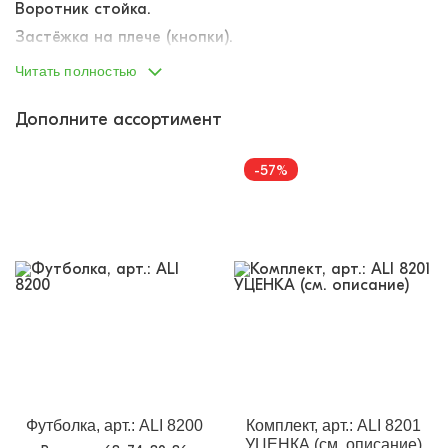
Воротник стойка.
Застёжка на плече (кнопки).
Наполнение каждой упаковки различается. Каждая
Читать полностью
упаковка собрана производителем индивидуально: в
упаковку вложено ассорти расцветок и размеров в
Дополните ассортимент
диапазоне указанного размерного ряда. Точную
комплектацию упаковки (соответствие размеров и
расцветок) указать не представляется возможным.
-57%
уценка
Футболка, арт.: ALI 8200
Комплект, арт.: ALI 8201
УЦЕНКА (см. описание)