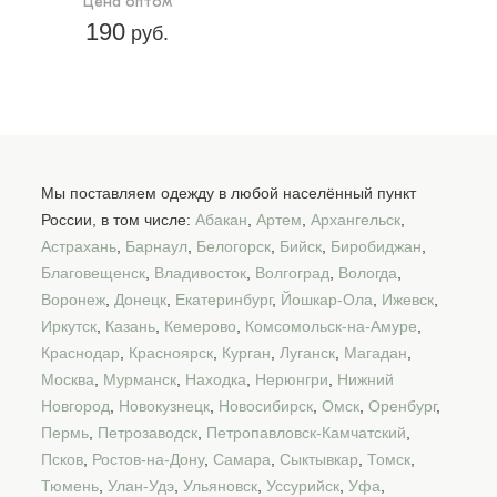
Цена оптом
190
руб.
Мы поставляем одежду в любой населённый пункт
России, в том числе:
Абакан
,
Артем
,
Архангельск
,
Астрахань
,
Барнаул
,
Белогорск
,
Бийск
,
Биробиджан
,
Благовещенск
,
Владивосток
,
Волгоград
,
Вологда
,
Воронеж
,
Донецк
,
Екатеринбург
,
Йошкар-Ола
,
Ижевск
,
Иркутск
,
Казань
,
Кемерово
,
Комсомольск-на-Амуре
,
Краснодар
,
Красноярск
,
Курган
,
Луганск
,
Магадан
,
Москва
,
Мурманск
,
Находка
,
Нерюнгри
,
Нижний
Новгород
,
Новокузнецк
,
Новосибирск
,
Омск
,
Оренбург
,
Пермь
,
Петрозаводск
,
Петропавловск-Камчатский
,
Псков
,
Ростов-на-Дону
,
Самара
,
Сыктывкар
,
Томск
,
Тюмень
,
Улан-Удэ
,
Ульяновск
,
Уссурийск
,
Уфа
,