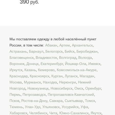
390
руб.
Мы поставляем одежду в любой населённый пункт
России, в том числе:
Абакан
,
Артем
,
Архангельск
,
Астрахань
,
Барнаул
,
Белогорск
,
Бийск
,
Биробиджан
,
Благовещенск
,
Владивосток
,
Волгоград
,
Вологда
,
Воронеж
,
Донецк
,
Екатеринбург
,
Йошкар-Ола
,
Ижевск
,
Иркутск
,
Казань
,
Кемерово
,
Комсомольск-на-Амуре
,
Краснодар
,
Красноярск
,
Курган
,
Луганск
,
Магадан
,
Москва
,
Мурманск
,
Находка
,
Нерюнгри
,
Нижний
Новгород
,
Новокузнецк
,
Новосибирск
,
Омск
,
Оренбург
,
Пермь
,
Петрозаводск
,
Петропавловск-Камчатский
,
Псков
,
Ростов-на-Дону
,
Самара
,
Сыктывкар
,
Томск
,
Тюмень
,
Улан-Удэ
,
Ульяновск
,
Уссурийск
,
Уфа
,
Хабаровск
,
Челябинск
,
Чита
,
Южно-Сахалинск
,
Якутск
,