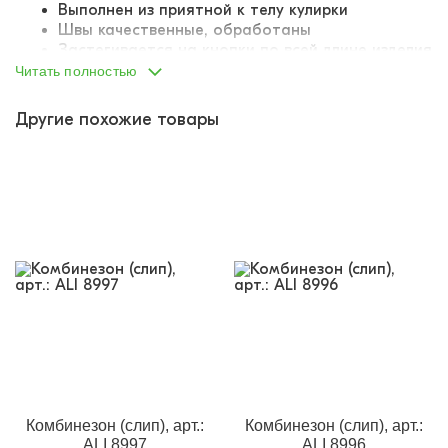
Выполнен из приятной к телу кулирки
Швы качественные, обработаны
Застегивается на кнопки по всей длине изделия
Ножки закрытые
Читать полностью
Рукава на манжетах
Принт не потрескается после стирок
Другие похожие товары
Наполнение каждой упаковки различается.
Каждая
упаковка собрана производителем
индивидуально: в упаковку вложено ассорти
расцветок и размеров в диапазоне указанного
размерного ряда. Точную комплектацию упаковки
(соответствие размеров и расцветок) указать н
е
представляется возможным.
Комбинезон (слип), арт.:
Комбинезон (слип), арт.:
ALI 8997
ALI 8996