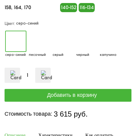
158
164
170
140-152
116-134
серо-синий
Цвет:
серо-синий
песочный
серый
черный
капучино
3 615 руб.
Стоимость товара:
Описание
Характеристики
Как оплатить
Дост