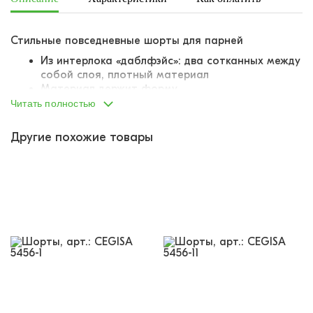
Стильные повседневные шорты для парней
Из интерлока «даблфэйс»: два сотканных между
собой слоя, плотный материал
Материал держит форму
Все швы аккуратно обметаны
Читать полностью
Пояс на вшитой внутрь резинке
Резинка комфортная, не давит живот, не
Другие похожие товары
вытягивается, не деформируется
Резинка продублирована шнурком-завязкой
По бокам два отрезных кармана
Украшены лаконичным принтом-надписью
Благородные, приглушенные расцветки,
выглядят «дорого»
Базовая модель, легко вписать в гардероб