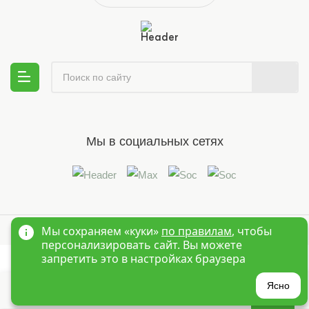
Мы в социальных сетях
© 1995-2026 Оптовый интернет магазин детской одежды «Краски
Мы сохраняем «куки»
по правилам
, чтобы
Детства»
Новосибирск
персонализировать сайт. Вы можете
запретить это в настройках браузера
?
Ясно
Главная
Войти
Избранное
Корзина