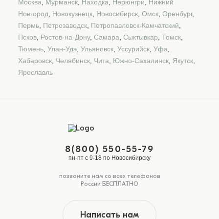
Москва
,
Мурманск
,
Находка
,
Нерюнгри
,
Нижний
Новгород
,
Новокузнецк
,
Новосибирск
,
Омск
,
Оренбург
,
Пермь
,
Петрозаводск
,
Петропавловск-Камчатский
,
Псков
,
Ростов-на-Дону
,
Самара
,
Сыктывкар
,
Томск
,
Тюмень
,
Улан-Удэ
,
Ульяновск
,
Уссурийск
,
Уфа
,
Хабаровск
,
Челябинск
,
Чита
,
Южно-Сахалинск
,
Якутск
,
Ярославль
8(800) 550-55-79
пн-пт с 9-18 по Новосибирску
позвоните нам со всех телефонов
России БЕСПЛАТНО
Написать нам