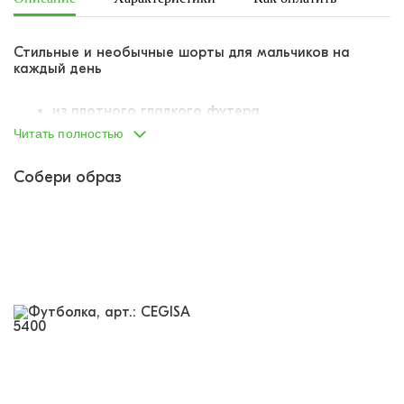
Стильные и необычные шорты для мальчиков на
каждый день
из плотного гладкого футера
свободный крой
Читать полностью
пояс на вшитой внутрь резинке
резинка продублирована шнурком-завязкой для
Собери образ
лучшей посадки на талии
по бокам два отрезных кармана
украшены принтом-паттерном в стиле
граффити