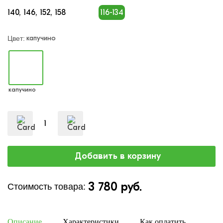
140
146
152
158
116-134
капучино
Цвет:
капучино
3 780 руб.
Стоимость товара:
Описание
Характеристики
Как оплатить
Дост