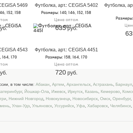
 CEGISA 5469
Футболка, арт.: CEGISA 5402
Футболка, ар
146, 152, 158
Размеры
: 140, 146, 152, 158
Размеры
птом
Цена оптом
Цен
635
уб.
руб.
63
 CEGISA 4543
Футболка, арт.: CEGISA 4451
8, 164, 170
Размеры
: 158, 164, 170
птом
Цена оптом
720
уб.
руб.
сии, в том числе:
Абакан
,
Артем
,
Архангельск
,
Астрахань
,
Барнаул
катеринбург
,
Йошкар-Ола
,
Ижевск
,
Иркутск
,
Казань
,
Кемерово
,
Комс
гри
,
Нижний Новгород
,
Новокузнецк
,
Новосибирск
,
Омск
,
Оренбург
,
мень
,
Улан-Удэ
,
Ульяновск
,
Уссурийск
,
Уфа
,
Хабаровск
,
Челябинск