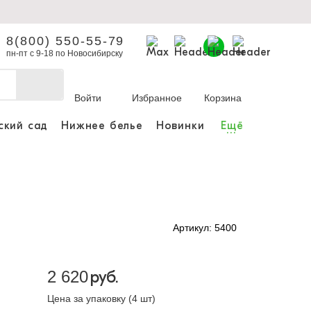
8(800) 550-55-79
пн-пт с 9-18 по Новосибирску
Войти
Избранное
Корзина
ский сад
Нижнее белье
Новинки
Ещё
...
бы делать покупки и
заказы.
ли зарегистрироваться
Артикул: 5400
Личный кабинет
2 620
руб.
Цена за упаковку (4 шт)