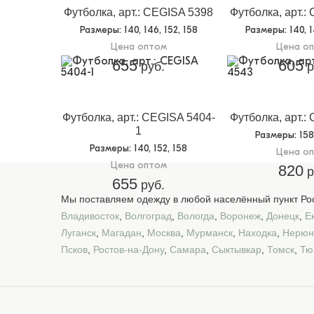
Футболка, арт.: CEGISA 5398
Футболка, арт.:
Размеры
: 140, 146, 152, 158
Размеры
: 140, 
Цена оптом
Цена о
655
605
руб.
р
Футболка, арт.: CEGISA 5404-
Футболка, арт.:
1
Размеры
: 15
Размеры
: 140, 152, 158
Цена о
Цена оптом
820
р
655
руб.
Мы поставляем одежду в любой населённый пункт Рос
Владивосток
,
Волгоград
,
Вологда
,
Воронеж
,
Донецк
,
Е
Луганск
,
Магадан
,
Москва
,
Мурманск
,
Находка
,
Нерюн
Псков
,
Ростов-на-Дону
,
Самара
,
Сыктывкар
,
Томск
,
Тю