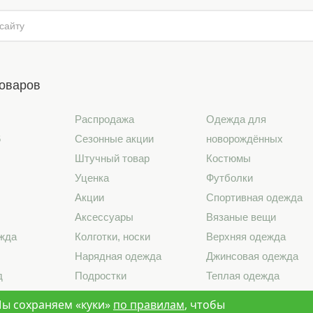
товаров
Распродажа
Одежда для
6
Сезонные акции
новорождённых
Штучный товар
Костюмы
Уценка
Футболки
Акции
Спортивная одежда
Аксессуары
Вязаные вещи
жда
Колготки, носки
Верхняя одежда
Нарядная одежда
Джинсовая одежда
д
Подростки
Теплая одежда
лье
Школа
Лето 2026
ы сохраняем «куки»
по правилам
, чтобы