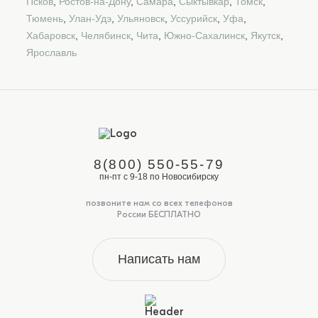
Псков
,
Ростов-на-Дону
,
Самара
,
Сыктывкар
,
Томск
,
Тюмень
,
Улан-Удэ
,
Ульяновск
,
Уссурийск
,
Уфа
,
Хабаровск
,
Челябинск
,
Чита
,
Южно-Сахалинск
,
Якутск
,
Ярославль
8(800) 550-55-79
пн-пт с 9-18 по Новосибирску
позвоните нам со всех телефонов
России БЕСПЛАТНО
Написать нам