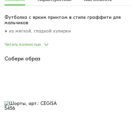
Футболка с ярким принтом в стиле граффити для
мальчиков
●
из мягкой, гладкой кулирки
●
материал дышит, быстро отводит влагу от тела
Читать полностью
●
гиппоаллергенный материал, не раздражает кожу
● полуприлегающий крой
Собери образ
● классическая
линия плеча
● принт-паттерн по всему изделию в стиле
граффити-тегов