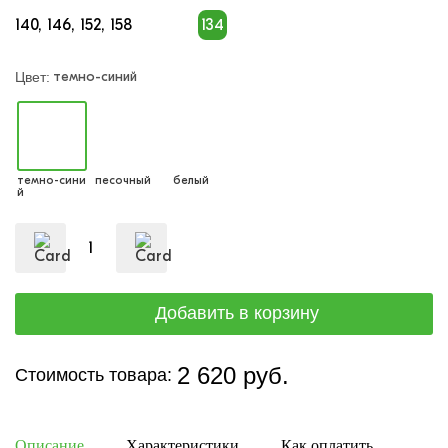
140
146
152
158
134
темно-синий
Цвет:
темно-сини
песочный
белый
й
2 620 руб.
Стоимость товара:
Описание
Характеристики
Как оплатить
Дост