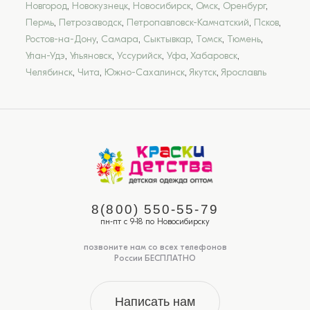
Новгород
,
Новокузнецк
,
Новосибирск
,
Омск
,
Оренбург
,
Пермь
,
Петрозаводск
,
Петропавловск-Камчатский
,
Псков
,
Ростов-на-Дону
,
Самара
,
Сыктывкар
,
Томск
,
Тюмень
,
Улан-Удэ
,
Ульяновск
,
Уссурийск
,
Уфа
,
Хабаровск
,
Челябинск
,
Чита
,
Южно-Сахалинск
,
Якутск
,
Ярославль
8(800) 550-55-79
пн-пт с 9-18 по Новосибирску
позвоните нам со всех телефонов
России БЕСПЛАТНО
Написать нам