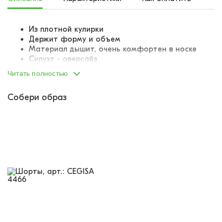
Из плотной кулирки
Держит форму и объем
Материал дышит, очень комфортен в носке
Силуэт - оверсайз
Опущенная линия плеча
Читать полностью
Все швы тщательно оверложены и обработаны
подгибом
Собери образ
Украшена принтом-паттерном в виде крупных
букв и цифр
Принт качественный, не стирается, не
трескается
Базовая модель, круглогодичный спрос