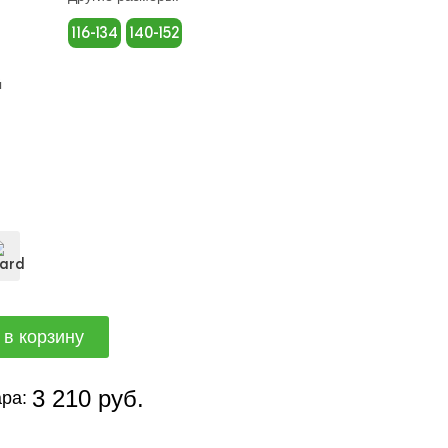
116-134
140-152
й
3 210 руб.
ра: