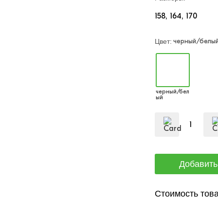
158
164
170
черный/белы
Цвет:
черный/бел
ый
Стоимость това