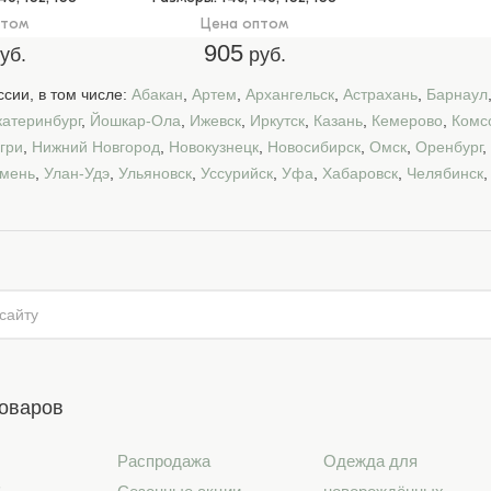
птом
Цена оптом
905
уб.
руб.
сии, в том числе:
Абакан
,
Артем
,
Архангельск
,
Астрахань
,
Барнаул
катеринбург
,
Йошкар-Ола
,
Ижевск
,
Иркутск
,
Казань
,
Кемерово
,
Комс
гри
,
Нижний Новгород
,
Новокузнецк
,
Новосибирск
,
Омск
,
Оренбург
,
мень
,
Улан-Удэ
,
Ульяновск
,
Уссурийск
,
Уфа
,
Хабаровск
,
Челябинск
товаров
Распродажа
Одежда для