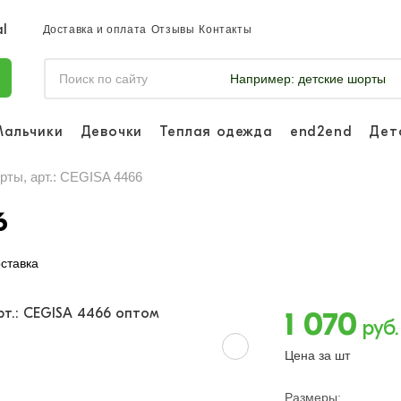
Доставка и оплата
Отзывы
Контакты
Например:
детские шорты
Мальчики
Девочки
Теплая одежда
end2end
Дет
Войдите, что
отслеживать 
рты, арт.: CEGISA 4466
Войти и
6
ставка
1 070
руб.
Цена за шт
Размеры: