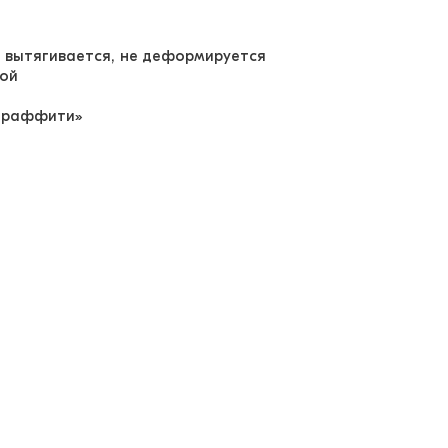
е вытягивается, не деформируется
кой
«граффити»