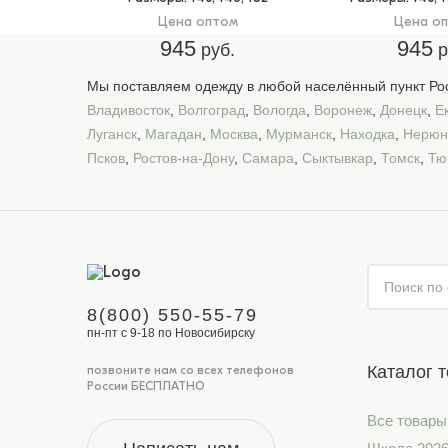
Цена оптом
Цена о
945
945
руб.
р
Мы поставляем одежду в любой населённый пункт Рос
Владивосток
,
Волгоград
,
Вологда
,
Воронеж
,
Донецк
,
Е
Луганск
,
Магадан
,
Москва
,
Мурманск
,
Находка
,
Нерюн
Псков
,
Ростов-на-Дону
,
Самара
,
Сыктывкар
,
Томск
,
Тю
8(800) 550-55-79
пн-пт с 9-18 по Новосибирску
Каталог 
позвоните нам со всех телефонов
России БЕСПЛАТНО
Все товары