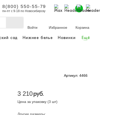
8(800) 550-55-79
пн-пт с 9-18 по Новосибирску
Войти
Избранное
Корзина
ский сад
Нижнее белье
Новинки
Ещё
...
бы делать покупки и
заказы.
ли зарегистрироваться
Артикул: 4466
Личный кабинет
3 210
руб.
Цена за упаковку (3 шт)
Другие размеры: