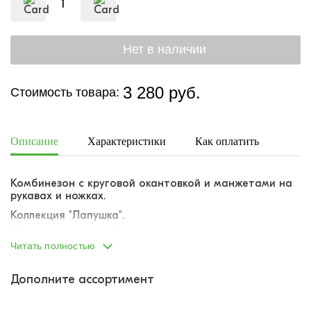
3 280 руб.
Стоимость товара:
Описание
Характеристики
Как оплатить
Дост
Комбинезон с круговой окантовкой и манжетами на
рукавах и ножках.
Коллекция "Лапушка".
Наполнение каждой упаковки различается.
Читать полностью
Каждая упаковка собрана производителем
индивидуально: в упаковку вложено ассорти
Дополните ассортимент
расцветок и размеров в диапазоне указанного
размерного ряда.
Точную комплектацию упаковки (соответствие