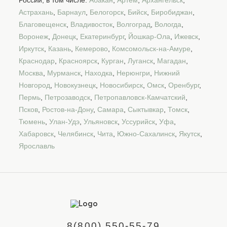
Астрахань
,
Барнаул
,
Белогорск
,
Бийск
,
Биробиджан
,
Благовещенск
,
Владивосток
,
Волгоград
,
Вологда
,
Воронеж
,
Донецк
,
Екатеринбург
,
Йошкар-Ола
,
Ижевск
,
Иркутск
,
Казань
,
Кемерово
,
Комсомольск-на-Амуре
,
Краснодар
,
Красноярск
,
Курган
,
Луганск
,
Магадан
,
Москва
,
Мурманск
,
Находка
,
Нерюнгри
,
Нижний
Новгород
,
Новокузнецк
,
Новосибирск
,
Омск
,
Оренбург
,
Пермь
,
Петрозаводск
,
Петропавловск-Камчатский
,
Псков
,
Ростов-на-Дону
,
Самара
,
Сыктывкар
,
Томск
,
Тюмень
,
Улан-Удэ
,
Ульяновск
,
Уссурийск
,
Уфа
,
Хабаровск
,
Челябинск
,
Чита
,
Южно-Сахалинск
,
Якутск
,
Ярославль
8(800) 550-55-79