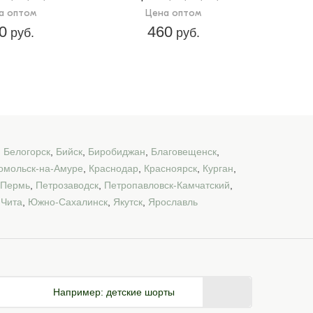
а оптом
Цена оптом
0
460
руб.
руб.
,
Белогорск
,
Бийск
,
Биробиджан
,
Благовещенск
,
омольск-на-Амуре
,
Краснодар
,
Красноярск
,
Курган
,
Пермь
,
Петрозаводск
,
Петропавловск-Камчатский
,
,
Чита
,
Южно-Сахалинск
,
Якутск
,
Ярославль
Например:
детские шорты