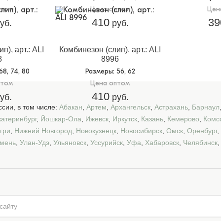
птом
Цена оптом
Цен
410
39
уб.
руб.
п), арт.: ALI
Комбинезон (слип), арт.: ALI
8
8996
 68, 74, 80
Размеры
: 56, 62
птом
Цена оптом
410
уб.
руб.
сии, в том числе:
Абакан
,
Артем
,
Архангельск
,
Астрахань
,
Барнаул
катеринбург
,
Йошкар-Ола
,
Ижевск
,
Иркутск
,
Казань
,
Кемерово
,
Комс
гри
,
Нижний Новгород
,
Новокузнецк
,
Новосибирск
,
Омск
,
Оренбург
,
мень
,
Улан-Удэ
,
Ульяновск
,
Уссурийск
,
Уфа
,
Хабаровск
,
Челябинск