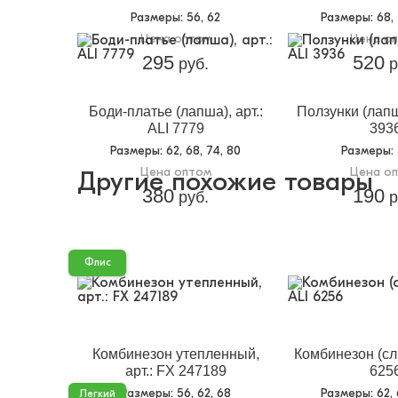
Размеры
: 56, 62
Размеры
: 68,
Цена оптом
Цена о
295
520
руб.
р
Боди-платье (лапша), арт.:
Ползунки (лапша
ALI 7779
393
Размеры
: 62, 68, 74, 80
Размеры
:
Цена оптом
Цена о
Другие похожие товары
380
190
руб.
р
Флис
Комбинезон утепленный,
Комбинезон (сли
арт.: FX 247189
625
Размеры
: 56, 62, 68
Размеры
: 62,
Легкий