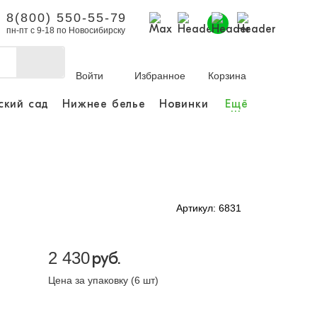
8(800) 550-55-79
пн-пт с 9-18 по Новосибирску
Войти
Избранное
Корзина
ский сад
Нижнее белье
Новинки
Ещё
...
бы делать покупки и
заказы.
ли зарегистрироваться
Артикул: 6831
Личный кабинет
2 430
руб.
Цена за упаковку (6 шт)