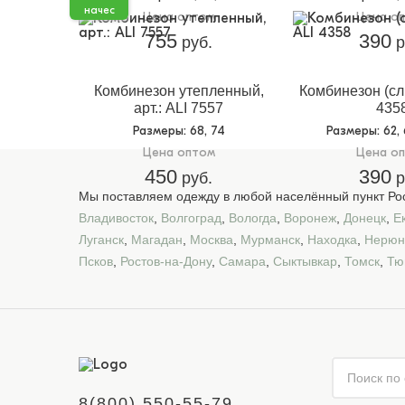
начес
Цена оптом
Цена о
755
390
руб.
р
Комбинезон утепленный,
Комбинезон (сли
арт.: ALI 7557
435
Размеры
: 68, 74
Размеры
: 62,
Цена оптом
Цена о
450
390
руб.
р
Мы поставляем одежду в любой населённый пункт Рос
Владивосток
,
Волгоград
,
Вологда
,
Воронеж
,
Донецк
,
Е
Луганск
,
Магадан
,
Москва
,
Мурманск
,
Находка
,
Нерюн
Псков
,
Ростов-на-Дону
,
Самара
,
Сыктывкар
,
Томск
,
Тю
8(800) 550-55-79