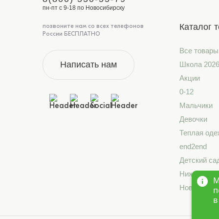
пн-пт с 9-18 по Новосибирску
Каталог 
позвоните нам со всех телефонов
России БЕСПЛАТНО
Все товары
Написать нам
Школа 202
Акции
0-12
Мальчики
Девочки
Теплая оде
end2end
Детский са
Нижнее бе
М
Новинки
п
в