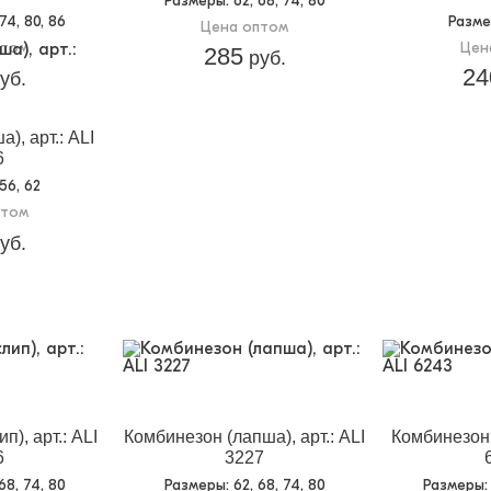
Размеры
: 62, 68, 74, 80
 74, 80, 86
Разм
Цена оптом
птом
Цен
285
руб.
24
уб.
), арт.: ALI
6
 56, 62
птом
уб.
п), арт.: ALI
Комбинезон (лапша), арт.: ALI
Комбинезон (
6
3227
 68, 74, 80
Размеры
: 62, 68, 74, 80
Размеры
: