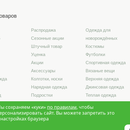
товаров
Распродажа
Одежда для
6
Сезонные акции
новорождённых
Штучный товар
Костюмы
Уценка
Футболки
Акции
Спортивная одежда
Аксессуары
Вязаные вещи
жда
Колготки, носки
Верхняя одежда
Нарядная одежда
Джинсовая одежда
д
Подростки
Теплая одежда
лье
Школа
Лето 2026
ы сохраняем «куки»
по правилам
, чтобы
ерсонализировать сайт. Вы можете запретить это
 настройках браузера