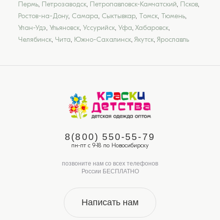
Пермь
,
Петрозаводск
,
Петропавловск-Камчатский
,
Псков
,
Ростов-на-Дону
,
Самара
,
Сыктывкар
,
Томск
,
Тюмень
,
Улан-Удэ
,
Ульяновск
,
Уссурийск
,
Уфа
,
Хабаровск
,
Челябинск
,
Чита
,
Южно-Сахалинск
,
Якутск
,
Ярославль
8(800) 550-55-79
пн-пт с 9-18 по Новосибирску
позвоните нам со всех телефонов
России БЕСПЛАТНО
Написать нам