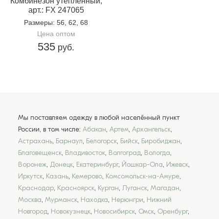
Комбинезон утепленный,
арт.: FX 247065
Размеры
: 56, 62, 68
Цена оптом
535
руб.
Мы поставляем одежду в любой населённый пункт
России, в том числе:
Абакан
,
Артем
,
Архангельск
,
Астрахань
,
Барнаул
,
Белогорск
,
Бийск
,
Биробиджан
,
Благовещенск
,
Владивосток
,
Волгоград
,
Вологда
,
Воронеж
,
Донецк
,
Екатеринбург
,
Йошкар-Ола
,
Ижевск
,
Иркутск
,
Казань
,
Кемерово
,
Комсомольск-на-Амуре
,
Краснодар
,
Красноярск
,
Курган
,
Луганск
,
Магадан
,
Москва
,
Мурманск
,
Находка
,
Нерюнгри
,
Нижний
Новгород
,
Новокузнецк
,
Новосибирск
,
Омск
,
Оренбург
,