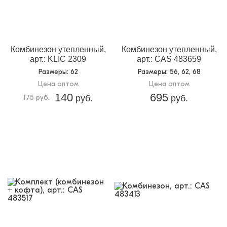
Назначение:
Теплая одежда
Кол-во в
6
упаковке:
Доп.параметр 2:
трикотаж легкий начес
Комбинезон утепленный,
Комбинезон утепленный,
арт.: KLIC 2309
арт.: CAS 483659
Размеры
: 62
Размеры
: 56, 62, 68
Цена оптом
Цена оптом
140
695
175 руб.
руб.
руб.