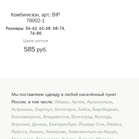
Комбинезон, арт.: BIP
78002-1
Размеры
: 56-62, 62-68, 68-74,
74-80
Цена оптом
585
руб.
Мы поставляем одежду в любой населённый пункт
России, в том числе:
Абакан
,
Артем
,
Архангельск
,
Астрахань
,
Барнаул
,
Белогорск
,
Бийск
,
Биробиджан
,
Благовещенск
,
Владивосток
,
Волгоград
,
Вологда
,
Воронеж
,
Донецк
,
Екатеринбург
,
Йошкар-Ола
,
Ижевск
,
Иркутск
,
Казань
,
Кемерово
,
Комсомольск-на-Амуре
,
Краснодар
,
Красноярск
,
Курган
,
Луганск
,
Магадан
,