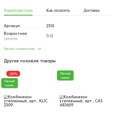
Характеристики
Как оплатить
Доставка
Артикул:
2310
Возрастная
0-12
группа:
Пол:
унисекс
Читать полностью
Тип одежды:
комбинезон
Другие похожие товары
Возраст от:
0
Возраст до:
1
-20%
Легкий
Производство:
Турция
начес
Легкий
Состав:
100% хлопок
начес
Размеры:
62
Материал:
Футер легкий начес
Доп.параметр:
короткий рукав