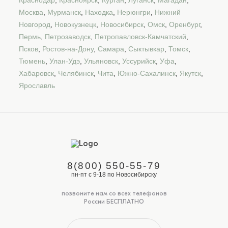
Москва
,
Мурманск
,
Находка
,
Нерюнгри
,
Нижний
Новгород
,
Новокузнецк
,
Новосибирск
,
Омск
,
Оренбург
,
Пермь
,
Петрозаводск
,
Петропавловск-Камчатский
,
Псков
,
Ростов-на-Дону
,
Самара
,
Сыктывкар
,
Томск
,
Тюмень
,
Улан-Удэ
,
Ульяновск
,
Уссурийск
,
Уфа
,
Хабаровск
,
Челябинск
,
Чита
,
Южно-Сахалинск
,
Якутск
,
Ярославль
8(800) 550-55-79
пн-пт с 9-18 по Новосибирску
позвоните нам со всех телефонов
России БЕСПЛАТНО