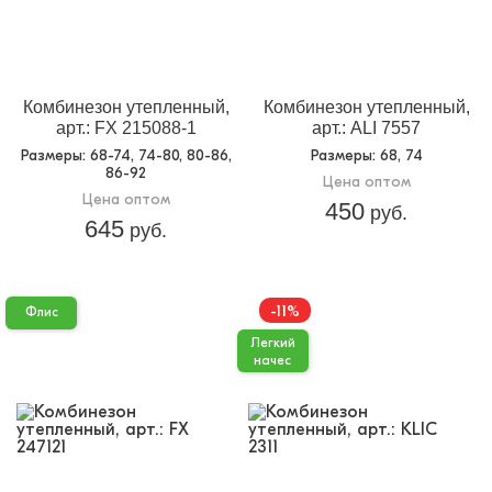
Назначение:
Теплая одежда
Кол-во в
6
упаковке:
Доп.параметр 2:
трикотаж легкий начес
Комбинезон утепленный,
Комбинезон утепленный,
арт.: FX 215088-1
арт.: ALI 7557
Размеры
: 68-74, 74-80, 80-86,
Размеры
: 68, 74
86-92
Цена оптом
Цена оптом
450
руб.
645
руб.
-11%
Флис
Легкий
начес