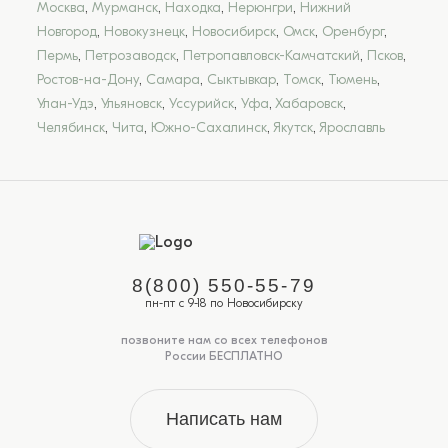
Москва
,
Мурманск
,
Находка
,
Нерюнгри
,
Нижний
Новгород
,
Новокузнецк
,
Новосибирск
,
Омск
,
Оренбург
,
Пермь
,
Петрозаводск
,
Петропавловск-Камчатский
,
Псков
,
Ростов-на-Дону
,
Самара
,
Сыктывкар
,
Томск
,
Тюмень
,
Улан-Удэ
,
Ульяновск
,
Уссурийск
,
Уфа
,
Хабаровск
,
Челябинск
,
Чита
,
Южно-Сахалинск
,
Якутск
,
Ярославль
8(800) 550-55-79
пн-пт с 9-18 по Новосибирску
позвоните нам со всех телефонов
России БЕСПЛАТНО
Написать нам