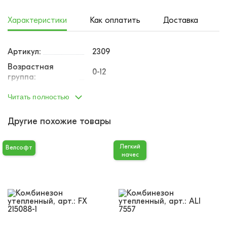
Характеристики
Как оплатить
Доставка
Артикул:
2309
Возрастная
0-12
группа:
Пол:
унисекс
Читать полностью
Тип одежды:
комбинезон
Другие похожие товары
Возраст от:
0
Возраст до:
1
Легкий
Велсофт
Производство:
Турция
начес
Состав:
100% хлопок
Размеры:
62
Материал:
Футер легкий начес
Доп.параметр:
короткий рукав