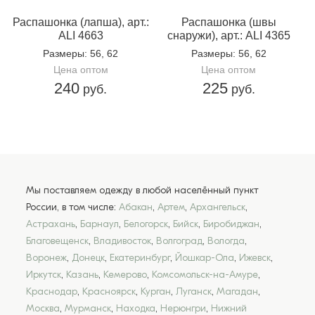
Распашонка (лапша), арт.:
Распашонка (швы
ALI 4663
снаружи), арт.: ALI 4365
Размеры
: 56, 62
Размеры
: 56, 62
Цена оптом
Цена оптом
240
225
руб.
руб.
Мы поставляем одежду в любой населённый пункт
России, в том числе:
Абакан
,
Артем
,
Архангельск
,
Астрахань
,
Барнаул
,
Белогорск
,
Бийск
,
Биробиджан
,
Благовещенск
,
Владивосток
,
Волгоград
,
Вологда
,
Воронеж
,
Донецк
,
Екатеринбург
,
Йошкар-Ола
,
Ижевск
,
Иркутск
,
Казань
,
Кемерово
,
Комсомольск-на-Амуре
,
Краснодар
,
Красноярск
,
Курган
,
Луганск
,
Магадан
,
Москва
,
Мурманск
,
Находка
,
Нерюнгри
,
Нижний