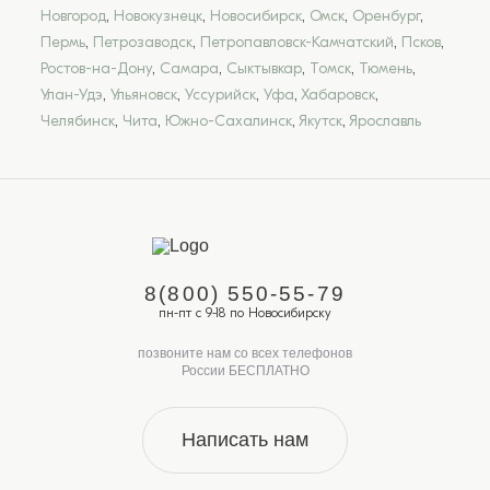
Новгород
,
Новокузнецк
,
Новосибирск
,
Омск
,
Оренбург
,
Пермь
,
Петрозаводск
,
Петропавловск-Камчатский
,
Псков
,
Ростов-на-Дону
,
Самара
,
Сыктывкар
,
Томск
,
Тюмень
,
Улан-Удэ
,
Ульяновск
,
Уссурийск
,
Уфа
,
Хабаровск
,
Челябинск
,
Чита
,
Южно-Сахалинск
,
Якутск
,
Ярославль
8(800) 550-55-79
пн-пт с 9-18 по Новосибирску
позвоните нам со всех телефонов
России БЕСПЛАТНО
Написать нам