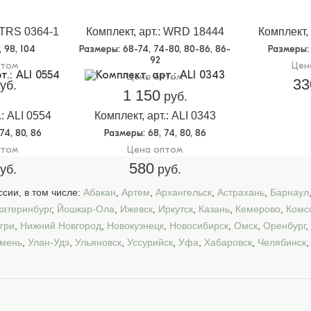
: TRS 0364-1
Комплект, арт.: WRD 18444
Комплект, 
2, 98, 104
Размеры
: 68-74, 74-80, 80-86, 86-
Размеры
:
92
птом
Цен
Цена оптом
33
уб.
1 150
руб.
.: ALI 0554
Комплект, арт.: ALI 0343
 74, 80, 86
Размеры
: 68, 74, 80, 86
птом
Цена оптом
580
уб.
руб.
сии, в том числе:
Абакан
,
Артем
,
Архангельск
,
Астрахань
,
Барнаул
катеринбург
,
Йошкар-Ола
,
Ижевск
,
Иркутск
,
Казань
,
Кемерово
,
Комс
гри
,
Нижний Новгород
,
Новокузнецк
,
Новосибирск
,
Омск
,
Оренбург
,
мень
,
Улан-Удэ
,
Ульяновск
,
Уссурийск
,
Уфа
,
Хабаровск
,
Челябинск