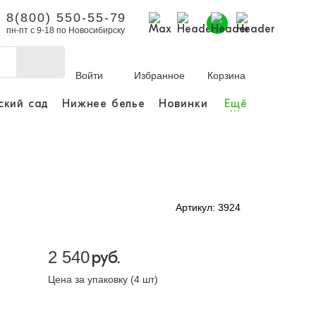
8(800) 550-55-79
пн-пт с 9-18 по Новосибирску
Войти
Избранное
Корзина
ский сад
Нижнее белье
Новинки
Ещё
...
бы делать покупки и
заказы.
ли зарегистрироваться
Артикул: 3924
Личный кабинет
2 540
руб.
Цена за упаковку (4 шт)