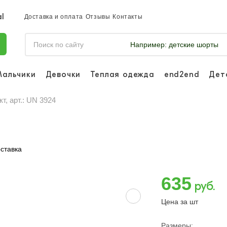
Доставка и оплата
Отзывы
Контакты
Например:
детские шорты
Мальчики
Девочки
Теплая одежда
end2end
Дет
Войдите, что
отслеживать 
т, арт.: UN 3924
Войти и
ставка
635
руб.
Цена за шт
Размеры: