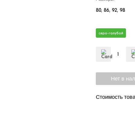
80
86
92
98
серо-голубой
Стоимость това