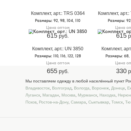
Комплект, арт.: TRS 0364
Комплект, арт.
Размеры
: 92, 98, 104, 110
Размеры
: 9
Цена оптом
Цена о
615
615
руб.
р
Комплект, арт.: UN 3850
Комплект, арт
Размеры
: 110, 116, 122, 128
Размеры
: 68,
Цена оптом
Цена о
655
330
руб.
р
Мы поставляем одежду в любой населённый пункт Рос
Владивосток
,
Волгоград
,
Вологда
,
Воронеж
,
Донецк
,
Е
Луганск
,
Магадан
,
Москва
,
Мурманск
,
Находка
,
Нерюн
Псков
,
Ростов-на-Дону
,
Самара
,
Сыктывкар
,
Томск
,
Тю