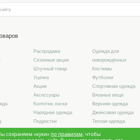
товаров
Распродажа
Одежда для
6
Сезонные акции
новорождённых
Штучный товар
Костюмы
Уценка
Футболки
Акции
Спортивная одежда
Аксессуары
Вязаные вещи
жда
Колготки, носки
Верхняя одежда
Нарядная одежда
Джинсовая одежда
д
Подростки
Теплая одежда
лье
Школа
Лето 2026
ы сохраняем «куки»
по правилам
, чтобы