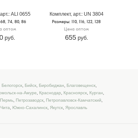
арт.: ALI 0655
Комплект, арт.: UN 3804
 68, 74, 80, 86
Размеры
: 110, 116, 122, 128
а оптом
Цена оптом
0
655
руб.
руб.
,
Белогорск
,
Бийск
,
Биробиджан
,
Благовещенск
,
омольск-на-Амуре
,
Краснодар
,
Красноярск
,
Курган
,
Пермь
,
Петрозаводск
,
Петропавловск-Камчатский
,
,
Чита
,
Южно-Сахалинск
,
Якутск
,
Ярославль