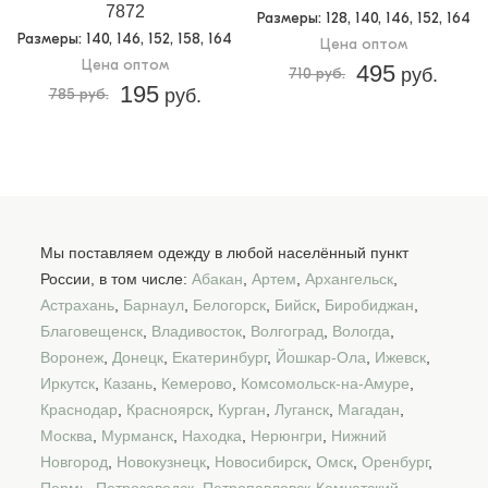
7872
Размеры
: 128, 140, 146, 152, 164
Размеры
: 140, 146, 152, 158, 164
Цена оптом
Цена оптом
495
710 руб.
руб.
195
785 руб.
руб.
Мы поставляем одежду в любой населённый пункт
России, в том числе:
Абакан
,
Артем
,
Архангельск
,
Астрахань
,
Барнаул
,
Белогорск
,
Бийск
,
Биробиджан
,
Благовещенск
,
Владивосток
,
Волгоград
,
Вологда
,
Воронеж
,
Донецк
,
Екатеринбург
,
Йошкар-Ола
,
Ижевск
,
Иркутск
,
Казань
,
Кемерово
,
Комсомольск-на-Амуре
,
Краснодар
,
Красноярск
,
Курган
,
Луганск
,
Магадан
,
Москва
,
Мурманск
,
Находка
,
Нерюнгри
,
Нижний
Новгород
,
Новокузнецк
,
Новосибирск
,
Омск
,
Оренбург
,
Пермь
,
Петрозаводск
,
Петропавловск-Камчатский
,