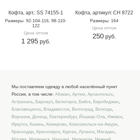
Кофта, арт.: SS 74155-1
Кофта, артикул: CH 8722
Размеры
: 92-104-116, 98-110-
Размеры
: 164
122
Цена оптом
Цена оптом
250
руб.
1 295
руб.
Мы поставляем одежду в любой населённый пункт
России, в том числе:
Абакан
,
Артем
,
Архангельск
,
Астрахань
,
Барнаул
,
Белогорск
,
Бийск
,
Биробиджан
,
Благовещенск
,
Владивосток
,
Волгоград
,
Вологда
,
Воронеж
,
Донецк
,
Екатеринбург
,
Йошкар-Ола
,
Ижевск
,
Иркутск
,
Казань
,
Кемерово
,
Комсомольск-на-Амуре
,
Краснодар
,
Красноярск
,
Курган
,
Луганск
,
Магадан
,
Москва
,
Мурманск
,
Находка
,
Нерюнгри
,
Нижний