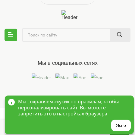
Мы в социальных сетях
© 1995-2026 Оптовый интернет магазин детской одежды «Краски
Мы сохраняем «куки»
по правилам
, чтобы
Детства»
Новосибирск
персонализировать сайт. Вы можете
запретить это в настройках браузера
?
Ясно
Главная
Войти
Избранное
Корзина