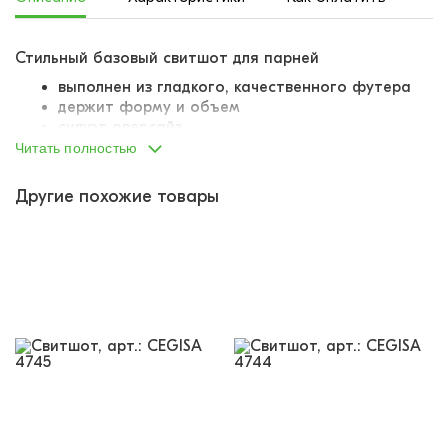
Стильный базовый свитшот для парней
выполнен из гладкого, качественного футера
держит форму и объем
силуэт оверсайз
слегка опущенная линия плеча
Читать полностью
горловина, манжеты и низ зделия вывязаны
резинкой-кашкорсе
Другие похожие товары
резинка плотная, не растягивается, легко
возвращает первоначальную форму
на груди небольшая надпись-принт
базовая модель, которую можно надеть даже в
школу