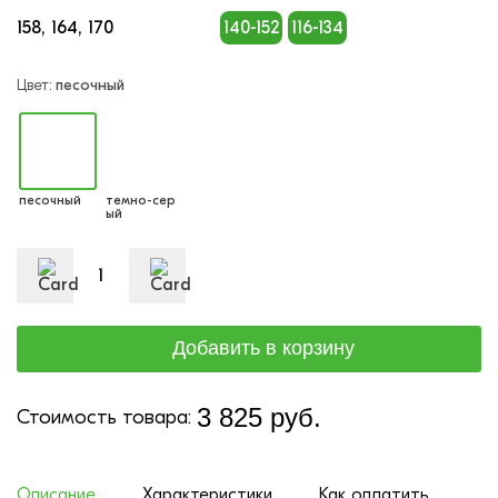
158
164
170
140-152
116-134
Цвет:
песочный
песочный
темно-сер
ый
3 825 руб.
Стоимость товара:
Описание
Характеристики
Как оплатить
До