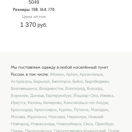
5049
Размеры
: 158, 164, 170
Цена оптом
1 370
руб.
Мы поставляем одежду в любой населённый пункт
России, в том числе:
Абакан
,
Артем
,
Архангельск
,
Астрахань
,
Барнаул
,
Белогорск
,
Бийск
,
Биробиджан
,
Благовещенск
,
Владивосток
,
Волгоград
,
Вологда
,
Воронеж
,
Донецк
,
Екатеринбург
,
Йошкар-Ола
,
Ижевск
,
Иркутск
,
Казань
,
Кемерово
,
Комсомольск-на-Амуре
,
Краснодар
,
Красноярск
,
Курган
,
Луганск
,
Магадан
,
Москва
,
Мурманск
,
Находка
,
Нерюнгри
,
Нижний
Новгород
,
Новокузнецк
,
Новосибирск
,
Омск
,
Оренбург
,
Пермь
,
Петрозаводск
,
Петропавловск-Камчатский
,
Псков
,