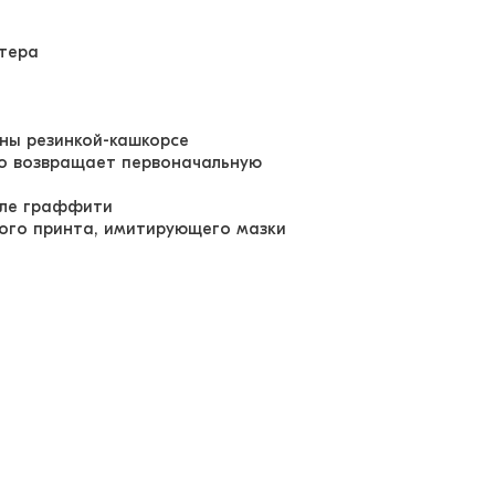
утера
аны резинкой-кашкорсе
гко возвращает первоначальную
иле граффити
ного принта, имитирующего мазки