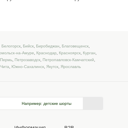
,
Белогорск
,
Бийск
,
Биробиджан
,
Благовещенск
,
омольск-на-Амуре
,
Краснодар
,
Красноярск
,
Курган
,
Пермь
,
Петрозаводск
,
Петропавловск-Камчатский
,
,
Чита
,
Южно-Сахалинск
,
Якутск
,
Ярославль
Например:
детские шорты
Информация
B2B