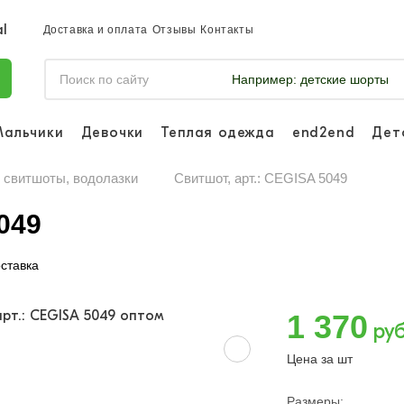
Доставка и оплата
Отзывы
Контакты
Например:
детские шорты
Мальчики
Девочки
Теплая одежда
end2end
Дет
Войдите, что
отслеживать 
, свитшоты, водолазки
Свитшот, арт.: CEGISA 5049
Войти и
049
ставка
1 370
руб
Цена за шт
Размеры: