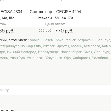
 CEGISA 4304
Свитшот, арт.: CEGISA 4294
0, 146, 152
Размеры
: 158, 164, 170
птом
Цена оптом
35
770
руб.
1055 руб.
руб.
сии, в том числе:
Абакан
,
Артем
,
Архангельск
,
Астрахань
,
Барнаул
катеринбург
,
Йошкар-Ола
,
Ижевск
,
Иркутск
,
Казань
,
Кемерово
,
Комс
гри
,
Нижний Новгород
,
Новокузнецк
,
Новосибирск
,
Омск
,
Оренбург
,
мень
,
Улан-Удэ
,
Ульяновск
,
Уссурийск
,
Уфа
,
Хабаровск
,
Челябинск
товаров