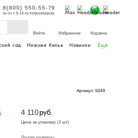
8(800) 550-55-79
пн-пт с 9-18 по Новосибирску
Войти
Избранное
Корзина
ский сад
Нижнее белье
Новинки
Ещё
...
бы делать покупки и
заказы.
ли зарегистрироваться
Артикул: 5049
Личный кабинет
4 110
руб.
.
Цена за упаковку (3 шт)
Другие размеры: