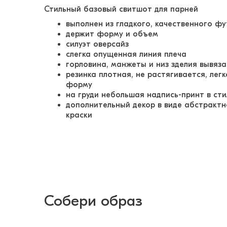
Стильный базовый свитшот для парней
выполнен из гладкого, качественного ф
держит форму и объем
силуэт оверсайз
слегка опущенная линия плеча
горловина, манжеты и низ зделия вывяз
резинка плотная, не растягивается, ле
форму
на груди небольшая надпись-принт в ст
дополнительный декор в виде абстракт
краски
Собери образ