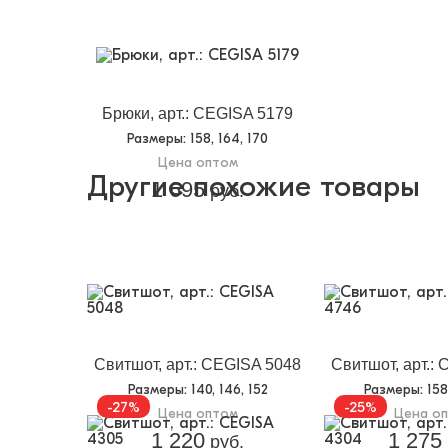
Брюки, арт.: CEGISA 5179
Размеры
: 158, 164, 170
Цена оптом
Другие похожие товары
1 695
руб.
Свитшот, арт.: CEGISA 5048
Свитшот, арт.:
Размеры
: 140, 146, 152
Размеры
: 15
-27%
-25%
Цена оптом
Цена о
1 220
1 275
руб.