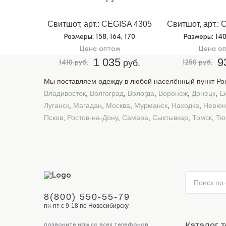
Свитшот, арт.: CEGISA 4305
Свитшот, арт.:
Размеры
: 158, 164, 170
Размеры
: 14
Цена оптом
Цена о
1 035
9
1410 руб.
руб.
1250 руб.
Мы поставляем одежду в любой населённый пункт Рос
Владивосток
,
Волгоград
,
Вологда
,
Воронеж
,
Донецк
,
Е
Луганск
,
Магадан
,
Москва
,
Мурманск
,
Находка
,
Нерюн
Псков
,
Ростов-на-Дону
,
Самара
,
Сыктывкар
,
Томск
,
Тю
8(800) 550-55-79
пн-пт с 9-18 по Новосибирску
Каталог 
позвоните нам со всех телефонов