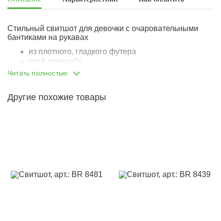
Стильный свитшот для девочки с очаровательными
бантиками на рукавах
из плотного, гладкого футера
крой оверсайз
опущенная линия плеча
Читать полностью
манжеты, горловина и низ изделия притачены из
отдельных лоскутов того же материала, что и
Другие похожие товары
основная часть изделия
на рукавах имитация разреза - сформирована
планка
на рукава нашиты милые атласные бантики
контрастного оттенка
модель, которую можно надеть как на праздник,
так и в повседневной жизни