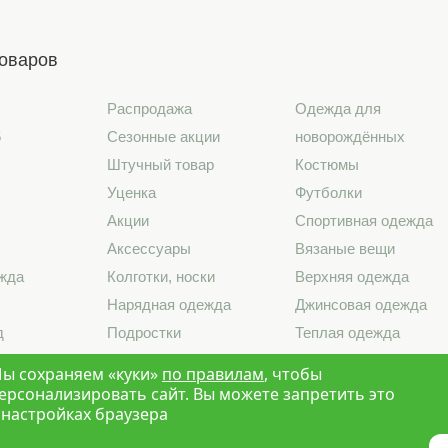
товаров
Распродажа
Одежда для
6
Сезонные акции
новорождённых
Штучный товар
Костюмы
Уценка
Футболки
Акции
Спортивная одежда
Аксессуары
Вязаные вещи
жда
Колготки, носки
Верхняя одежда
Нарядная одежда
Джинсовая одежда
д
Подростки
Теплая одежда
лье
Школа
Лето 2026
ы сохраняем «куки»
по правилам
, чтобы
ерсонализировать сайт. Вы можете запретить это
 настройках браузера