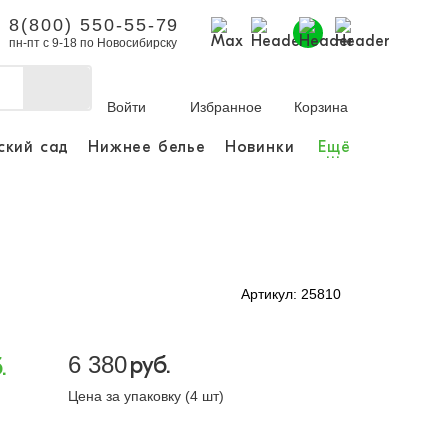
8(800) 550-55-79
пн-пт с 9-18 по Новосибирску
Войти
Избранное
Корзина
ский сад
Нижнее белье
Новинки
Ещё
...
бы делать покупки и
заказы.
ли зарегистрироваться
Артикул: 25810
Личный кабинет
6 380
руб.
.
Цена за упаковку (4 шт)