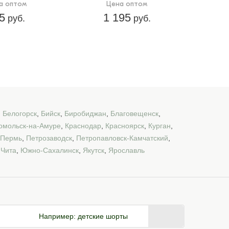
а оптом
Цена оптом
5
1 195
руб.
руб.
,
Белогорск
,
Бийск
,
Биробиджан
,
Благовещенск
,
омольск-на-Амуре
,
Краснодар
,
Красноярск
,
Курган
,
Пермь
,
Петрозаводск
,
Петропавловск-Камчатский
,
,
Чита
,
Южно-Сахалинск
,
Якутск
,
Ярославль
Например:
детские шорты