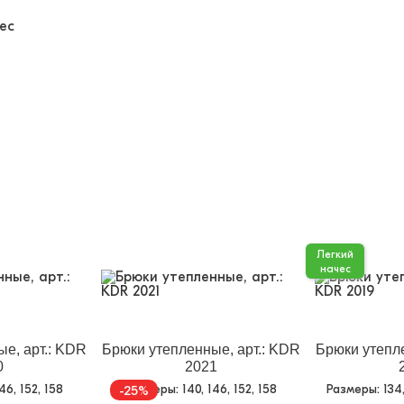
ес
Легкий
начес
е, арт.: KDR
Брюки утепленные, арт.: KDR
Брюки утепле
0
2021
146, 152, 158
Размеры
: 140, 146, 152, 158
Размеры
: 134
-25%