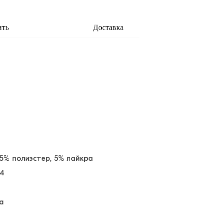
ить
Доставка
35% полиэстер, 5% лайкра
64
а