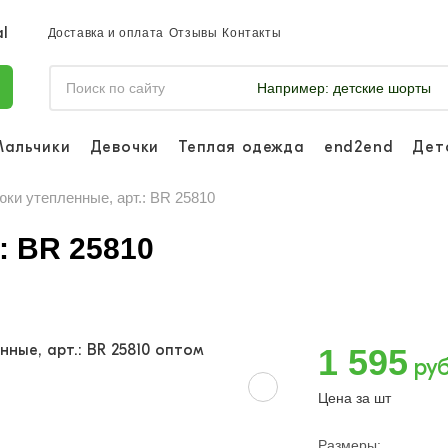
Доставка и оплата
Отзывы
Контакты
Например:
детские шорты
Мальчики
Девочки
Теплая одежда
end2end
Дет
Войдите, что
отслеживать 
юки утепленные, арт.: BR 25810
Войти и
: BR 25810
1 595
руб
Цена за шт
Размеры: