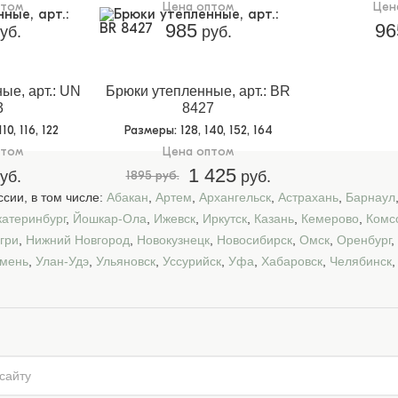
птом
Цена оптом
Цен
985
96
уб.
руб.
ые, арт.: UN
Брюки утепленные, арт.: BR
3
8427
110, 116, 122
Размеры
: 128, 140, 152, 164
птом
Цена оптом
1 425
уб.
1895 руб.
руб.
сии, в том числе:
Абакан
,
Артем
,
Архангельск
,
Астрахань
,
Барнаул
катеринбург
,
Йошкар-Ола
,
Ижевск
,
Иркутск
,
Казань
,
Кемерово
,
Комс
гри
,
Нижний Новгород
,
Новокузнецк
,
Новосибирск
,
Омск
,
Оренбург
,
мень
,
Улан-Удэ
,
Ульяновск
,
Уссурийск
,
Уфа
,
Хабаровск
,
Челябинск