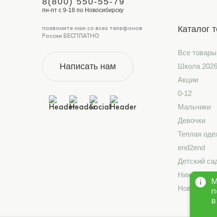
8(800) 550-55-79
пн-пт с 9-18 по Новосибирску
Каталог 
позвоните нам со всех телефонов
России БЕСПЛАТНО
Все товары
Написать нам
Школа 202
Акции
0-12
Мальчики
Девочки
Теплая оде
end2end
Детский са
Нижнее бе
М
Новинки
п
в