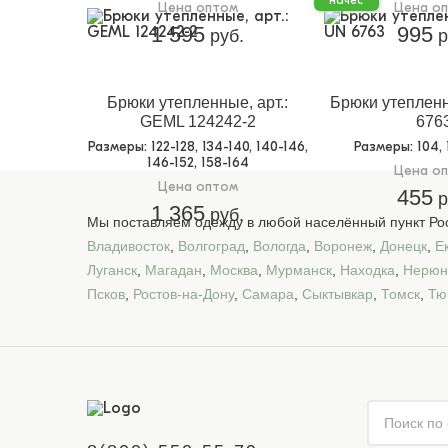
начес
Цена оптом
Цена о
1 595
995
руб.
р
Брюки утепленные, арт.:
Брюки утепленн
GEML 124242-2
676
Размеры
: 122-128, 134-140, 140-146,
Размеры
: 104, 
146-152, 158-164
Цена о
Цена оптом
455
р
1 365
руб.
Мы поставляем одежду в любой населённый пункт Рос
Владивосток
,
Волгоград
,
Вологда
,
Воронеж
,
Донецк
,
Е
Луганск
,
Магадан
,
Москва
,
Мурманск
,
Находка
,
Нерюн
Псков
,
Ростов-на-Дону
,
Самара
,
Сыктывкар
,
Томск
,
Тю