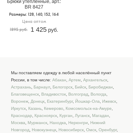
Брюки утепленные, арт.:
BR 8427
Размеры
: 128, 140, 152, 164
Цена оптом
1 425
1895 руб.
руб.
Мы поставляем одежду в любой населённый пункт
России, в том числе:
Абакан
,
Артем
,
Архангельск
,
Астрахань
,
Барнаул
,
Белогорск
,
Бийск
,
Биробиджан
,
Благовещенск
,
Владивосток
,
Волгоград
,
Вологда
,
Воронеж
,
Донецк
,
Екатеринбург
,
Йошкар-Ола
,
Ижевск
,
Иркутск
,
Казань
,
Кемерово
,
Комсомольск-на-Амуре
,
Краснодар
,
Красноярск
,
Курган
,
Луганск
,
Магадан
,
Москва
,
Мурманск
,
Находка
,
Нерюнгри
,
Нижний
Новгород
,
Новокузнецк
,
Новосибирск
,
Омск
,
Оренбург
,