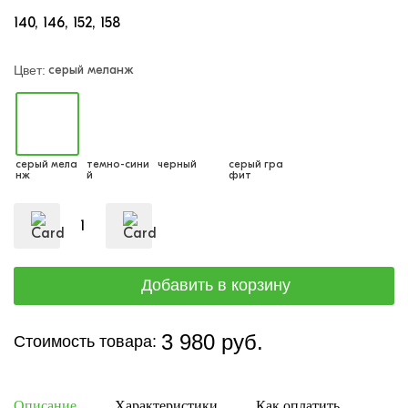
140
146
152
158
серый меланж
Цвет:
серый мела
темно-сини
черный
серый гра
нж
й
фит
3 980 руб.
Стоимость товара:
Описание
Характеристики
Как оплатить
Дост