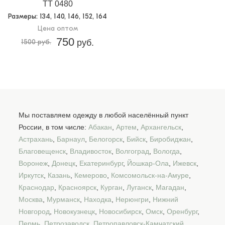
TT 0480
Размеры
: 134, 140, 146, 152, 164
Цена оптом
750
1500 руб.
руб.
Мы поставляем одежду в любой населённый пункт
России, в том числе:
Абакан
,
Артем
,
Архангельск
,
Астрахань
,
Барнаул
,
Белогорск
,
Бийск
,
Биробиджан
,
Благовещенск
,
Владивосток
,
Волгоград
,
Вологда
,
Воронеж
,
Донецк
,
Екатеринбург
,
Йошкар-Ола
,
Ижевск
,
Иркутск
,
Казань
,
Кемерово
,
Комсомольск-на-Амуре
,
Краснодар
,
Красноярск
,
Курган
,
Луганск
,
Магадан
,
Москва
,
Мурманск
,
Находка
,
Нерюнгри
,
Нижний
Новгород
,
Новокузнецк
,
Новосибирск
,
Омск
,
Оренбург
,
Пермь
,
Петрозаводск
,
Петропавловск-Камчатский
,