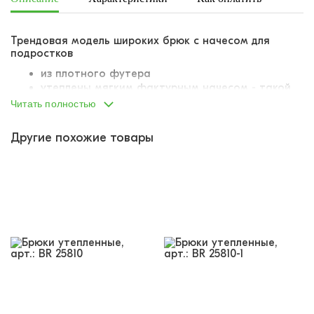
Трендовая модель широких брюк с начесом для
подростков
из плотного футера
утеплены мягким фактурным начесом - такой
начес называют "барашек"
Читать полностью
широкие штанины, свободный силуэт
пояс на резинке
Другие похожие товары
резинка продублирована шнурком-завязкой для
идеальной посадки
два косых боковых кармана на молнии
на штанинах нашиты диагональные
контрастные лампасы - стильная деталь!
снизу штанины затягиваются на утяжку с
фиксатором