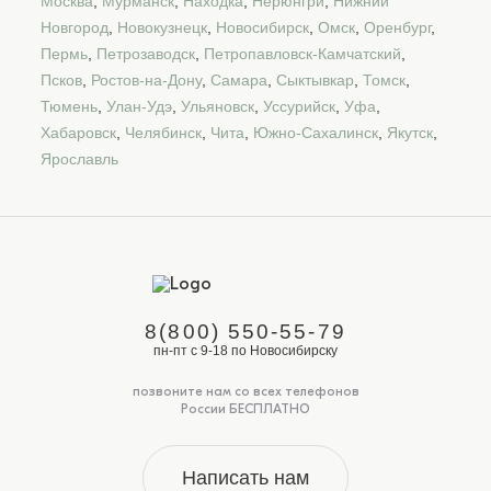
Москва
,
Мурманск
,
Находка
,
Нерюнгри
,
Нижний
Новгород
,
Новокузнецк
,
Новосибирск
,
Омск
,
Оренбург
,
Пермь
,
Петрозаводск
,
Петропавловск-Камчатский
,
Псков
,
Ростов-на-Дону
,
Самара
,
Сыктывкар
,
Томск
,
Тюмень
,
Улан-Удэ
,
Ульяновск
,
Уссурийск
,
Уфа
,
Хабаровск
,
Челябинск
,
Чита
,
Южно-Сахалинск
,
Якутск
,
Ярославль
8(800) 550-55-79
пн-пт с 9-18 по Новосибирску
позвоните нам со всех телефонов
России БЕСПЛАТНО
Написать нам