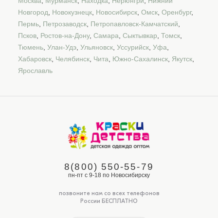
Москва
,
Мурманск
,
Находка
,
Нерюнгри
,
Нижний
Новгород
,
Новокузнецк
,
Новосибирск
,
Омск
,
Оренбург
,
Пермь
,
Петрозаводск
,
Петропавловск-Камчатский
,
Псков
,
Ростов-на-Дону
,
Самара
,
Сыктывкар
,
Томск
,
Тюмень
,
Улан-Удэ
,
Ульяновск
,
Уссурийск
,
Уфа
,
Хабаровск
,
Челябинск
,
Чита
,
Южно-Сахалинск
,
Якутск
,
Ярославль
8(800) 550-55-79
пн-пт с 9-18 по Новосибирску
позвоните нам со всех телефонов
России БЕСПЛАТНО