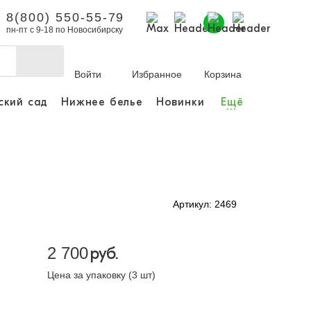
8(800) 550-55-79
пн-пт с 9-18 по Новосибирску
Войти
Избранное
Корзина
ский сад
Нижнее белье
Новинки
Ещё
...
бы делать покупки и
заказы.
ли зарегистрироваться
Артикул: 2469
Личный кабинет
2 700
руб.
Цена за упаковку (3 шт)