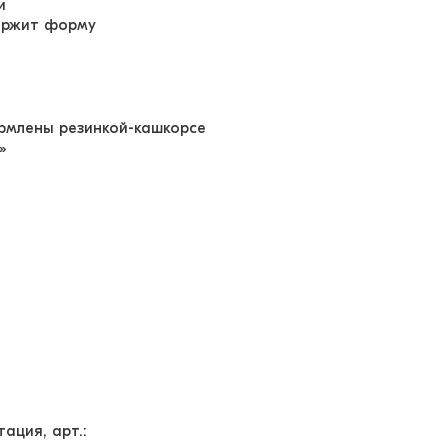
и
держит форму
рмлены резинкой-кашкорсе
»