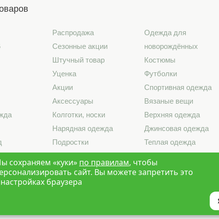
товаров
Распродажа
Одежда для
6
Сезонные акции
новорождённых
Штучный товар
Костюмы
Уценка
Футболки
Акции
Спортивная одежда
Аксессуары
Вязаные вещи
жда
Колготки, носки
Верхняя одежда
Нарядная одежда
Джинсовая одежда
д
Подростки
Теплая одежда
лье
Школа
Лето 2026
ы сохраняем «куки»
по правилам
, чтобы
ерсонализировать сайт. Вы можете запретить это
 настройках браузера
Краски Детства»
Новосибирск
Политика конфиденциальности
Карта са