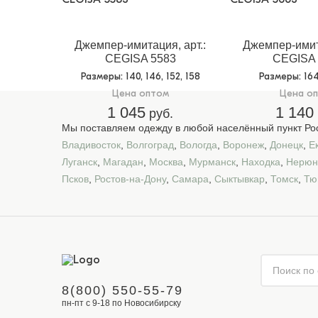
Джемпер-имитация, арт.:
Джемпер-имита
CEGISA 5583
CEGISA 
Размеры
: 140, 146, 152, 158
Размеры
: 16
Цена оптом
Цена о
1 045
1 140
руб.
Мы поставляем одежду в любой населённый пункт Рос
Владивосток
,
Волгоград
,
Вологда
,
Воронеж
,
Донецк
,
Е
Луганск
,
Магадан
,
Москва
,
Мурманск
,
Находка
,
Нерюн
Псков
,
Ростов-на-Дону
,
Самара
,
Сыктывкар
,
Томск
,
Тю
8(800) 550-55-79
пн-пт с 9-18 по Новосибирску