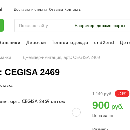
Доставка и оплата
Отзывы
Контакты
Например:
детские шорты
Мальчики
Девочки
Теплая одежда
end2end
Дет
Войдите, что
отслеживать 
манки
Джемпер-имитация, арт.: CEGISA 2469
Войти и
: CEGISA 2469
ставка
-21%
1 140 руб.
900
руб.
Цена за шт
Размеры: