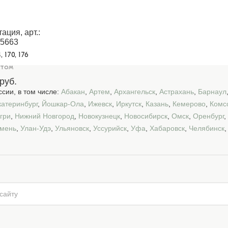
ция, арт.:
5663
4, 170, 176
птом
руб.
сии, в том числе:
Абакан
,
Артем
,
Архангельск
,
Астрахань
,
Барнаул
катеринбург
,
Йошкар-Ола
,
Ижевск
,
Иркутск
,
Казань
,
Кемерово
,
Комс
гри
,
Нижний Новгород
,
Новокузнецк
,
Новосибирск
,
Омск
,
Оренбург
,
мень
,
Улан-Удэ
,
Ульяновск
,
Уссурийск
,
Уфа
,
Хабаровск
,
Челябинск