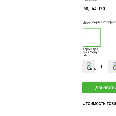
158
164
170
серый графит
Цвет:
серый гра
фит/голуб
ой
Стоимость това