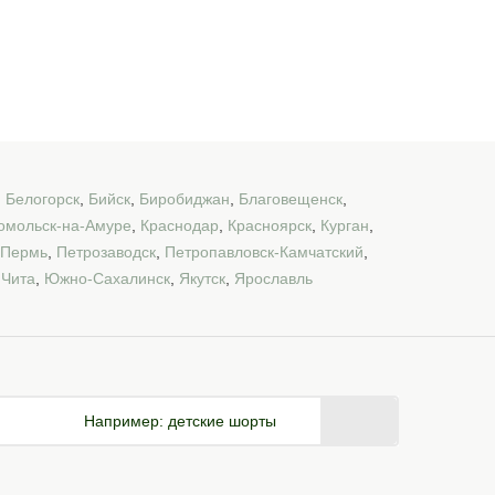
,
Белогорск
,
Бийск
,
Биробиджан
,
Благовещенск
,
омольск-на-Амуре
,
Краснодар
,
Красноярск
,
Курган
,
Пермь
,
Петрозаводск
,
Петропавловск-Камчатский
,
,
Чита
,
Южно-Сахалинск
,
Якутск
,
Ярославль
Например:
детские шорты