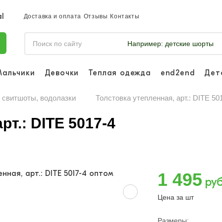
Доставка и оплата
Отзывы
Контакты
Например:
детские шорты
Мальчики
Девочки
Теплая одежда
end2end
Дет
Войдите, что
отслеживать 
, свитшоты, водолазки
Толстовка утепленная, арт.: DITE 50
Войти и
рт.: DITE 5017-4
1 495
руб
Цена за шт
Размеры: