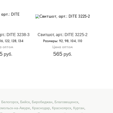
рт.: DITE 3238-3
Свитшот, арт.: DITE 3225-2
116, 122, 128, 134
Размеры
: 92, 98, 104, 110
а оптом
Цена оптом
5
565
руб.
руб.
,
Белогорск
,
Бийск
,
Биробиджан
,
Благовещенск
,
омольск-на-Амуре
,
Краснодар
,
Красноярск
,
Курган
,