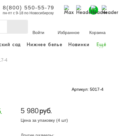
8(800) 550-55-79
пн-пт с 9-18 по Новосибирску
Войти
Избранное
Корзина
ский сад
Нижнее белье
Новинки
Ещё
...
бы делать покупки и
заказы.
17-4
ли зарегистрироваться
Артикул: 5017-4
Личный кабинет
5 980
руб.
.
Цена за упаковку (4 шт)
Другие размеры: