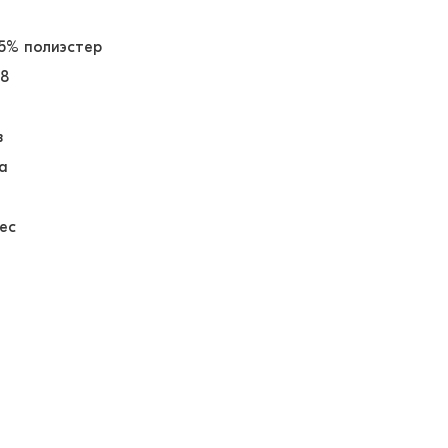
35% полиэстер
58
в
а
ес