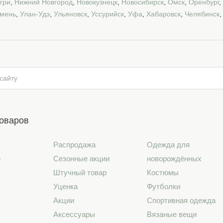
гри
,
Нижний Новгород
,
Новокузнецк
,
Новосибирск
,
Омск
,
Оренбург
,
мень
,
Улан-Удэ
,
Ульяновск
,
Уссурийск
,
Уфа
,
Хабаровск
,
Челябинск
товаров
Распродажа
Одежда для
6
Сезонные акции
новорождённых
Штучный товар
Костюмы
Уценка
Футболки
Акции
Спортивная одежда
Аксессуары
Вязаные вещи