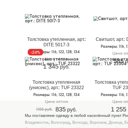
Толстовка утепленная, арт.:
Свитшот, арт.:
DITE 5017-3
Размеры
: 116, 
Размеры
: 116, 122, 128, 134
-24%
Цена о
Цена оптом
585
р
1 345
руб.
Толстовка утепленная
Толстовка утепл
(унисекс), арт.: TUF 23322
TUF 23
Размеры
: 116, 122, 128, 134
Размеры
: 116, 
Цена оптом
Цена о
835
1 255
1100 руб.
руб.
Мы поставляем одежду в любой населённый пункт Рос
Владивосток
,
Волгоград
,
Вологда
,
Воронеж
,
Донецк
,
Е