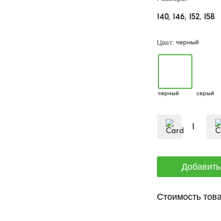
140
146
152
158
черный
Цвет:
черный
серый
Стоимость това