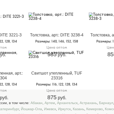
 DITE 3221-3
Толстовка, арт.: DITE 3238-4
Толстовка, а
122, 128, 134
Размеры
: 140, 146, 152, 158
Размеры
: 
птом
Цена оптом
Цен
985
85
уб.
руб.
енная, арт.:
Свитшот утепленный, TUF
304
23316
122, 128, 134
Размеры
: 116, 122, 128, 134
птом
Цена оптом
875
руб.
руб.
сии, в том числе:
Абакан
,
Артем
,
Архангельск
,
Астрахань
,
Барнаул
катеринбург
,
Йошкар-Ола
,
Ижевск
,
Иркутск
,
Казань
,
Кемерово
,
Комс