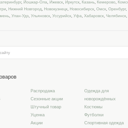
катеринбург
,
Йошкар-Ола
,
Ижевск
,
Иркутск
,
Казань
,
Кемерово
,
Комс
гри
,
Нижний Новгород
,
Новокузнецк
,
Новосибирск
,
Омск
,
Оренбург
,
мень
,
Улан-Удэ
,
Ульяновск
,
Уссурийск
,
Уфа
,
Хабаровск
,
Челябинск
товаров
Распродажа
Одежда для
6
Сезонные акции
новорождённых
Штучный товар
Костюмы
Уценка
Футболки
Акции
Спортивная одежда