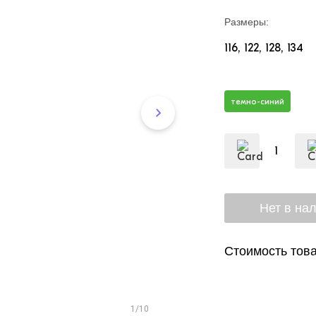
Размеры:
116
122
128
134
темно-синий
Стоимость това
1/10