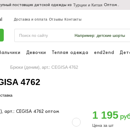
упный поставщик детской одежды из
Оптом .
Турции и Китая
Доставка и оплата
Отзывы
Контакты
Например:
детские шорты
Мальчики
Девочки
Теплая одежда
end2end
Дет
Войдите, что
отслеживать 
Брюки (деним), арт.: CEGISA 4762
Войти и
GISA 4762
ставка
1 195
руб
Цена за шт