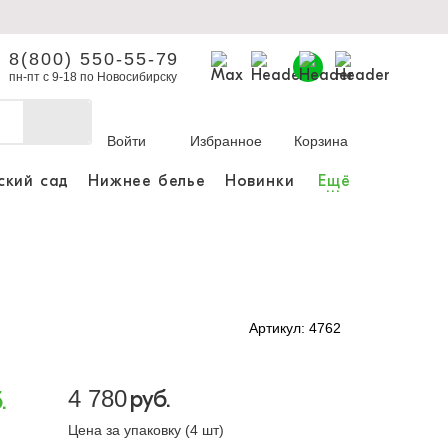
8(800) 550-55-79
пн-пт с 9-18 по Новосибирску
Войти
Избранное
Корзина
ский сад
Нижнее белье
Новинки
Ещё
...
бы делать покупки и
заказы.
ли зарегистрироваться
Артикул: 4762
Личный кабинет
4 780
руб.
.
Цена за упаковку (4 шт)