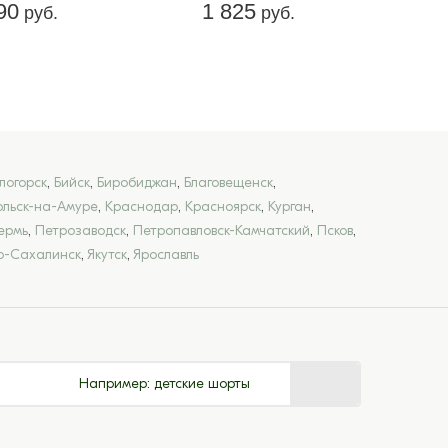
90
1 825
руб.
руб.
логорск
,
Бийск
,
Биробиджан
,
Благовещенск
,
льск-на-Амуре
,
Краснодар
,
Красноярск
,
Курган
,
ермь
,
Петрозаводск
,
Петропавловск-Камчатский
,
Псков
,
-Сахалинск
,
Якутск
,
Ярославль
Например:
детские шорты