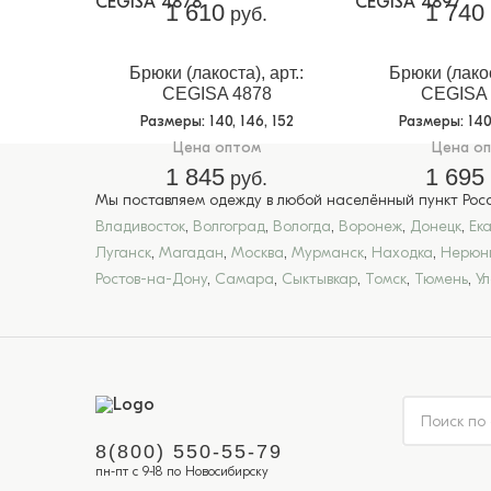
1 610
1 740
руб.
Брюки (лакоста), арт.:
Брюки (лакос
CEGISA 4878
CEGISA 
Размеры
: 140, 146, 152
Размеры
: 14
Цена оптом
Цена о
1 845
1 695
руб.
Мы поставляем одежду в любой населённый пункт Росси
Владивосток
,
Волгоград
,
Вологда
,
Воронеж
,
Донецк
,
Ек
Луганск
,
Магадан
,
Москва
,
Мурманск
,
Находка
,
Нерюн
Ростов-на-Дону
,
Самара
,
Сыктывкар
,
Томск
,
Тюмень
,
У
8(800) 550-55-79
пн-пт с 9-18 по Новосибирску