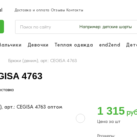
Доставка и оплата
Отзывы
Контакты
Например:
детские шорты
Мальчики
Девочки
Теплая одежда
end2end
Дет
Войдите, чтоб
отслеживать з
Брюки (деним), арт.: CEGISA 4763
Войти и
GISA 4763
ставка
1 315
руб
Цена за шт
Размеры: