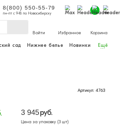
8(800) 550-55-79
пн-пт с 9-18 по Новосибирску
Войти
Избранное
Корзина
ский сад
Нижнее белье
Новинки
Ещё
...
ы делать покупки и
аказы.
ли зарегистрироваться
Артикул: 4763
Личный кабинет
3 945
руб.
.
Цена за упаковку (3 шт)