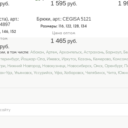
1 595
1 9
руб.
руб.
та), арт.:
Брюки, арт.: CEGISA 5121
4897
Размеры
: 116, 122, 128, 134
0, 146, 152
Цена оптом
птом
1 465
руб.
руб.
и, в том числе:
Абакан
,
Артем
,
Архангельск
,
Астрахань
,
Барнаул
,
Бе
атеринбург
,
Йошкар-Ола
,
Ижевск
,
Иркутск
,
Казань
,
Кемерово
,
Комсомо
гри
,
Нижний Новгород
,
Новокузнецк
,
Новосибирск
,
Омск
,
Оренбург
,
П
лан-Удэ
,
Ульяновск
,
Уссурийск
,
Уфа
,
Хабаровск
,
Челябинск
,
Чита
,
Южно