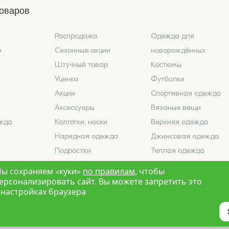
товаров
Распродажа
Одежда для
6
Сезонные акции
новорождённых
Штучный товар
Костюмы
Уценка
Футболки
Акции
Спортивная одежда
Аксессуары
Вязаные вещи
жда
Колготки, носки
Верхняя одежда
Нарядная одежда
Джинсовая одежда
Подростки
Теплая одежда
ье
Школа
Лето 2026
ы сохраняем «куки»
по правилам
, чтобы
ерсонализировать сайт. Вы можете запретить это
 настройках браузера
Краски Детства»
Новосибирск
Политика конфиденциальности
Карта са