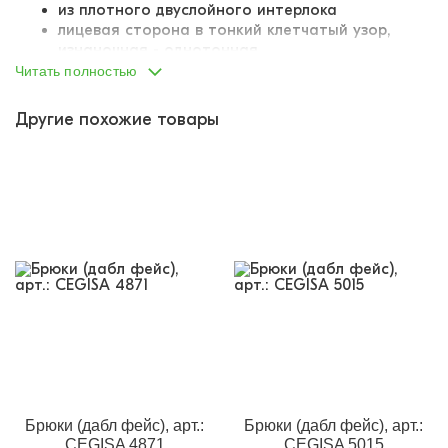
из плотного двуслойного интерлока
лицевая сторона в тонкий клетчатый узор,
изнаночная - однотонная
износостойкий, хорошо переносит стирки
Читать полностью
почти не мнется, слегка тянется
за счет текстуры ткани не пузырится, не
Другие похожие товары
деформируется в носке
пояс на вшитой внутрь резинке
резинка комфортная, не давит, не
деформируется
продублирована завязками для наилучшей
посадки
слегка сужающиеся книзу раструбы штанин
снизу сформированы небольшие отвороты
два отрезных боковых кармана
у одного из карманов пришит небольшой
тканевый лейбл
Брюки (дабл фейс), арт.:
Брюки (дабл фейс), арт.:
CEGISA 4871
CEGISA 5015