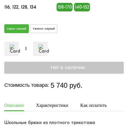
116
122
128
134
158-170
140-152
серо-синий
темно-серый
5 740 руб.
Стоимость товара:
Описание
Характеристики
Как оплатить
Дост
Школьные брюки из плотного трикотажа