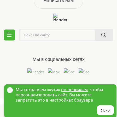
Написать нам
Мы в социальных сетях
Мы сохраняем «куки»
по правилам
, чтобы
© 1995-2026 Оптовый интернет магазин детской одежды «Краски
персонализировать сайт. Вы можете
Детства»
Новосибирск
запретить это в настройках браузера
?
Ясно
Главная
Войти
Избранное
Корзина