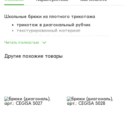
Школьные брюки из плотного трикотажа
трикотаж в диагональный рубчик
текстурированный материал
износостойкий, хорошо переносит стирки
почти не мнется, слегка тянется
Читать полностью
за счет текстуры ткани не пузырится, не
деформируется в носке
Другие похожие товары
пояс на вшитой внутрь резинке
резинка комфортная, не давит, не
деформируется
продублирована завязками для наилучшей
посадки
слегка сужающиеся книзу раструбы штанин
два отрезных боковых кармана
у одного из карманов пришит небольшой
тканевый лейбл
сзади один накладной карман
имитация гульфика