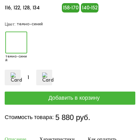
116
122
128
134
158-170
140-152
темно-синий
Цвет:
темно-сини
й
5 880 руб.
Стоимость товара:
Описание
Характеристики
Как оплатить
Дост