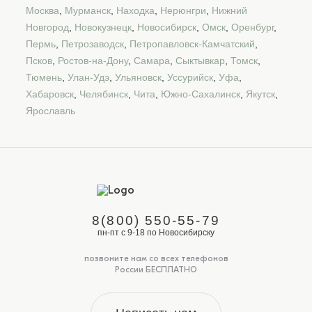
Москва
,
Мурманск
,
Находка
,
Нерюнгри
,
Нижний
Новгород
,
Новокузнецк
,
Новосибирск
,
Омск
,
Оренбург
,
Пермь
,
Петрозаводск
,
Петропавловск-Камчатский
,
Псков
,
Ростов-на-Дону
,
Самара
,
Сыктывкар
,
Томск
,
Тюмень
,
Улан-Удэ
,
Ульяновск
,
Уссурийск
,
Уфа
,
Хабаровск
,
Челябинск
,
Чита
,
Южно-Сахалинск
,
Якутск
,
Ярославль
8(800) 550-55-79
пн-пт с 9-18 по Новосибирску
позвоните нам со всех телефонов
России БЕСПЛАТНО