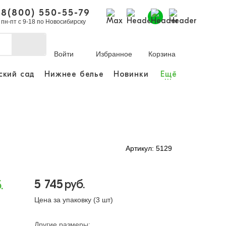
8(800) 550-55-79
пн-пт с 9-18 по Новосибирску
Войти
Избранное
Корзина
ский сад
Нижнее белье
Новинки
Ещё
...
делать покупки и
казы.
 зарегистрироваться
Артикул: 5129
чный кабинет
5 745
руб.
.
Цена за упаковку (3 шт)
Другие размеры: