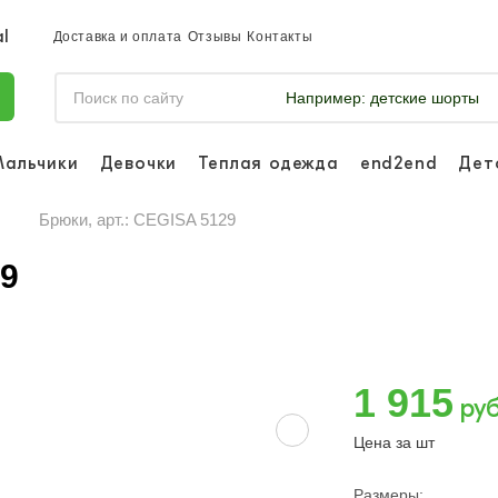
Доставка и оплата
Отзывы
Контакты
Например:
детские шорты
Мальчики
Девочки
Теплая одежда
end2end
Дет
Войдите, чтобы 
отслеживать за
Брюки, арт.: CEGISA 5129
Войти или
29
Ли
1 915
руб
Цена за шт
Размеры: