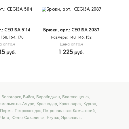
.: CEGISA 5114
Брюки, арт.: CEGISA 2087
: 158, 164, 170
Размеры
: 140, 146, 152
а оптом
Цена оптом
45
1 225
руб.
руб.
,
Белогорск
,
Бийск
,
Биробиджан
,
Благовещенск
,
омольск-на-Амуре
,
Краснодар
,
Красноярск
,
Курган
,
Пермь
,
Петрозаводск
,
Петропавловск-Камчатский
,
,
Чита
,
Южно-Сахалинск
,
Якутск
,
Ярославль