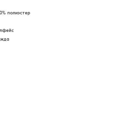
20% полиэстер
блфейс
ежда