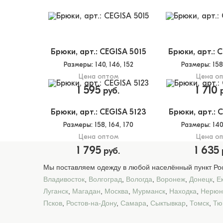
Брюки, арт.: CEGISA 5015
Брюки, арт.: 
Размеры
: 140, 146, 152
Размеры
: 15
Цена оптом
Цена о
1 595
1 710
руб.
р
Брюки, арт.: CEGISA 5123
Брюки, арт.: 
Размеры
: 158, 164, 170
Размеры
: 14
Цена оптом
Цена о
1 795
1 635
руб.
Мы поставляем одежду в любой населённый пункт Рос
Владивосток
,
Волгоград
,
Вологда
,
Воронеж
,
Донецк
,
Е
Луганск
,
Магадан
,
Москва
,
Мурманск
,
Находка
,
Нерюн
Псков
,
Ростов-на-Дону
,
Самара
,
Сыктывкар
,
Томск
,
Тю