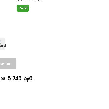
116-128
5 745 руб.
ра: