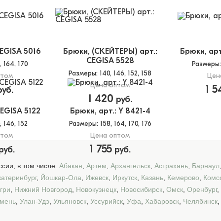
CEGISA 5016
Брюки, (СКЕЙТЕРЫ) арт.:
Брюки, арт
CEGISA 5528
8, 164, 170
Размеры
Размеры
: 140, 146, 152, 158
птом
Цен
Цена оптом
1 5
уб.
1 420
руб.
CEGISA 5122
Брюки, арт.: Y 8421-4
0, 146, 152
Размеры
: 158, 164, 170, 176
птом
Цена оптом
1 755
руб.
руб.
сии, в том числе:
Абакан
,
Артем
,
Архангельск
,
Астрахань
,
Барнаул
катеринбург
,
Йошкар-Ола
,
Ижевск
,
Иркутск
,
Казань
,
Кемерово
,
Комс
гри
,
Нижний Новгород
,
Новокузнецк
,
Новосибирск
,
Омск
,
Оренбург
,
мень
,
Улан-Удэ
,
Ульяновск
,
Уссурийск
,
Уфа
,
Хабаровск
,
Челябинск