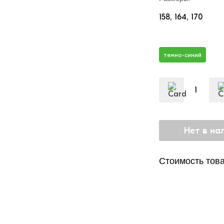
158
164
170
темно-синий
Стоимость това