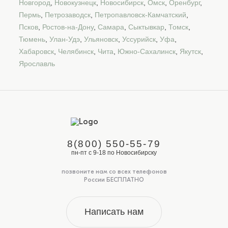
Новгород
,
Новокузнецк
,
Новосибирск
,
Омск
,
Оренбург
,
Пермь
,
Петрозаводск
,
Петропавловск-Камчатский
,
Псков
,
Ростов-на-Дону
,
Самара
,
Сыктывкар
,
Томск
,
Тюмень
,
Улан-Удэ
,
Ульяновск
,
Уссурийск
,
Уфа
,
Хабаровск
,
Челябинск
,
Чита
,
Южно-Сахалинск
,
Якутск
,
Ярославль
8(800) 550-55-79
пн-пт с 9-18 по Новосибирску
позвоните нам со всех телефонов
России БЕСПЛАТНО
Написать нам