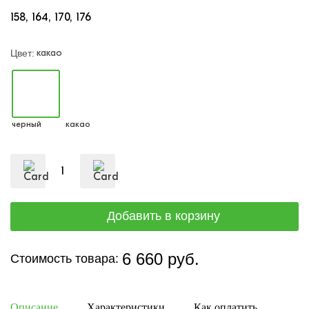
158
164
170
176
какао
Цвет:
черный
какао
6 660 руб.
Стоимость товара:
Описание
Характеристики
Как оплатить
Дост