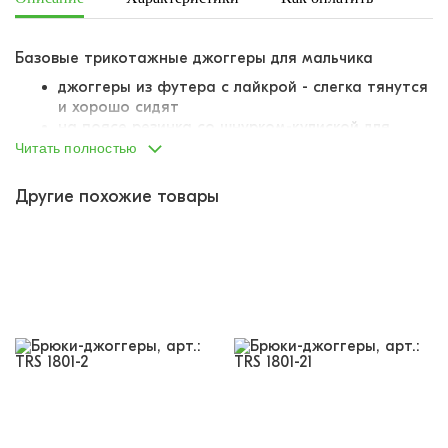
Базовые трикотажные джоггеры для мальчика
джоггеры из футера с лайкрой - слегка тянутся
и хорошо сидят
на поясе резинка со шнурком-кулиской для
идеальной посадки
Читать полностью
снизу собраны комфортными резинками
вшивные карманы по бокам
Другие похожие товары
накладные карманы на штанинах
карманы задекорированы текстовым принтом