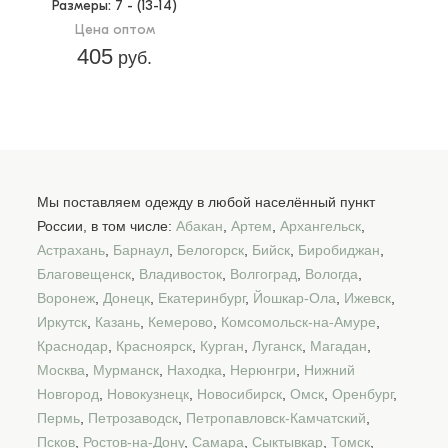
Размеры
: 7 - (13-14)
Цена оптом
405
руб.
Мы поставляем одежду в любой населённый пункт
России, в том числе:
Абакан
,
Артем
,
Архангельск
,
Астрахань
,
Барнаул
,
Белогорск
,
Бийск
,
Биробиджан
,
Благовещенск
,
Владивосток
,
Волгоград
,
Вологда
,
Воронеж
,
Донецк
,
Екатеринбург
,
Йошкар-Ола
,
Ижевск
,
Иркутск
,
Казань
,
Кемерово
,
Комсомольск-на-Амуре
,
Краснодар
,
Красноярск
,
Курган
,
Луганск
,
Магадан
,
Москва
,
Мурманск
,
Находка
,
Нерюнгри
,
Нижний
Новгород
,
Новокузнецк
,
Новосибирск
,
Омск
,
Оренбург
,
Пермь
,
Петрозаводск
,
Петропавловск-Камчатский
,
Псков
,
Ростов-на-Дону
,
Самара
,
Сыктывкар
,
Томск
,