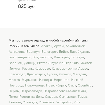
825
руб.
Мы поставляем одежду в любой населённый пункт
России, в том числе:
Абакан
,
Артем
,
Архангельск
,
Астрахань
,
Барнаул
,
Белогорск
,
Бийск
,
Биробиджан
,
Благовещенск
,
Владивосток
,
Волгоград
,
Вологда
,
Воронеж
,
Донецк
,
Екатеринбург
,
Йошкар-Ола
,
Ижевск
,
Иркутск
,
Казань
,
Кемерово
,
Комсомольск-на-Амуре
,
Краснодар
,
Красноярск
,
Курган
,
Луганск
,
Магадан
,
Москва
,
Мурманск
,
Находка
,
Нерюнгри
,
Нижний
Новгород
,
Новокузнецк
,
Новосибирск
,
Омск
,
Оренбург
,
Пермь
,
Петрозаводск
,
Петропавловск-Камчатский
,
Псков
,
Ростов-на-Дону
,
Самара
,
Сыктывкар
,
Томск
,
Тюмень
,
Улан-Удэ
,
Ульяновск
,
Уссурийск
,
Уфа
,