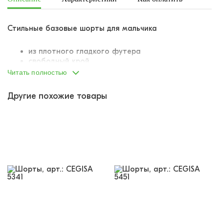
Стильные базовые шорты для мальчика
из плотного гладкого футера
свободный крой
длинные и широкие - такие, как сейчас любят
Читать полностью
подростки
пояс на вшитой внутрь резинке
Другие похожие товары
резинка продублирована шнурком-завязкой для
лучшей посадки на талии
по бокам два отрезных кармана
снизу на штанинах имитация накладных
карманов - интересный прием!
небольшой набивной буквенный принт на левой
штанине