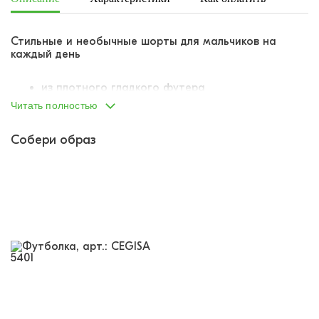
Стильные и необычные шорты для мальчиков на
каждый день
из плотного гладкого футера
свободный крой
Читать полностью
пояс на вшитой внутрь резинке
резинка продублирована шнурком-завязкой для
Собери образ
лучшей посадки на талии
по бокам два отрезных кармана
украшены принтом-паттерном в стиле
граффити