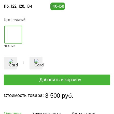
116
122
128
134
140-158
черный
Цвет:
черный
3 500 руб.
Стоимость товара:
Описание
Характеристики
Как оплатить
Дост