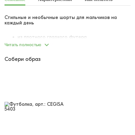
Стильные и необычные шорты для мальчиков на
каждый день
из плотного гладкого футера
свободный крой
Читать полностью
пояс на вшитой внутрь резинке
резинка продублирована шнурком-завязкой для
Собери образ
лучшей посадки на талии
по бокам два отрезных кармана
украшены принтом-паттерном в стиле
граффити