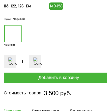
116
122
128
134
140-158
черный
Цвет:
черный
3 500 руб.
Стоимость товара:
Описание
Характеристики
Как оплатить
Дост