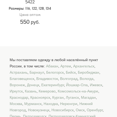
5422
Размеры
: 116, 122, 128, 134
Цена оптом
550
руб.
Мы поставляем одежду в любой населённый пункт
России, в том числе:
Абакан
,
Артем
,
Архангельск
,
Астрахань
,
Барнаул
,
Белогорск
,
Бийск
,
Биробиджан
,
Благовещенск
,
Владивосток
,
Волгоград
,
Вологда
,
Воронеж
,
Донецк
,
Екатеринбург
,
Йошкар-Ола
,
Ижевск
,
Иркутск
,
Казань
,
Кемерово
,
Комсомольск-на-Амуре
,
Краснодар
,
Красноярск
,
Курган
,
Луганск
,
Магадан
,
Москва
,
Мурманск
,
Находка
,
Нерюнгри
,
Нижний
Новгород
,
Новокузнецк
,
Новосибирск
,
Омск
,
Оренбург
,
Пермь
,
Петрозаводск
,
Петропавловск-Камчатский
,