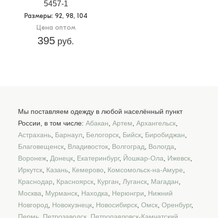
5457-1
Размеры
: 92, 98, 104
Цена оптом
395
руб.
Мы поставляем одежду в любой населённый пункт
России, в том числе:
Абакан
,
Артем
,
Архангельск
,
Астрахань
,
Барнаул
,
Белогорск
,
Бийск
,
Биробиджан
,
Благовещенск
,
Владивосток
,
Волгоград
,
Вологда
,
Воронеж
,
Донецк
,
Екатеринбург
,
Йошкар-Ола
,
Ижевск
,
Иркутск
,
Казань
,
Кемерово
,
Комсомольск-на-Амуре
,
Краснодар
,
Красноярск
,
Курган
,
Луганск
,
Магадан
,
Москва
,
Мурманск
,
Находка
,
Нерюнгри
,
Нижний
Новгород
,
Новокузнецк
,
Новосибирск
,
Омск
,
Оренбург
,
Пермь
,
Петрозаводск
,
Петропавловск-Камчатский
,