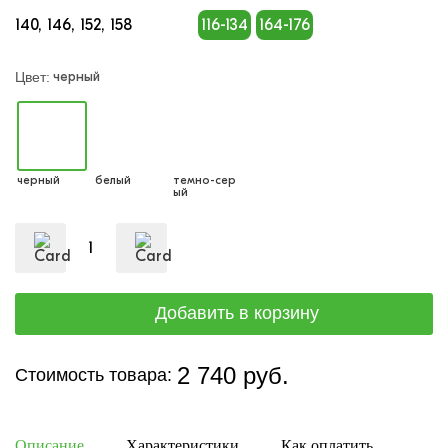
140
146
152
158
116-134
164-176
черный
Цвет:
черный
белый
темно-сер
ый
2 740 руб.
Стоимость товара:
Описание
Характеристики
Как оплатить
Дост