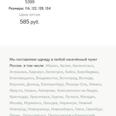
5399
Размеры
: 116, 122, 128, 134
Цена оптом
585
руб.
Мы поставляем одежду в любой населённый пункт
России, в том числе:
Абакан
,
Артем
,
Архангельск
,
Астрахань
,
Барнаул
,
Белогорск
,
Бийск
,
Биробиджан
,
Благовещенск
,
Владивосток
,
Волгоград
,
Вологда
,
Воронеж
,
Донецк
,
Екатеринбург
,
Йошкар-Ола
,
Ижевск
,
Иркутск
,
Казань
,
Кемерово
,
Комсомольск-на-Амуре
,
Краснодар
,
Красноярск
,
Курган
,
Луганск
,
Магадан
,
Москва
,
Мурманск
,
Находка
,
Нерюнгри
,
Нижний
Новгород
,
Новокузнецк
,
Новосибирск
,
Омск
,
Оренбург
,
Пермь
,
Петрозаводск
,
Петропавловск-Камчатский
,