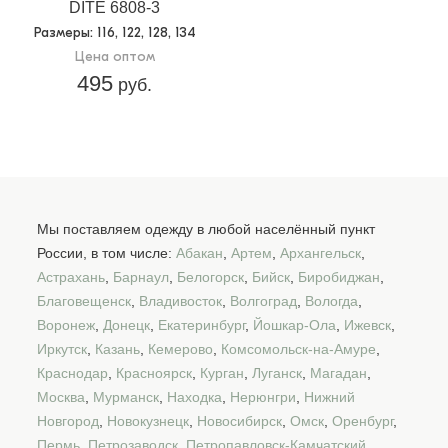
DITE 6808-3
Размеры
: 116, 122, 128, 134
Цена оптом
495
руб.
Мы поставляем одежду в любой населённый пункт
России, в том числе:
Абакан
,
Артем
,
Архангельск
,
Астрахань
,
Барнаул
,
Белогорск
,
Бийск
,
Биробиджан
,
Благовещенск
,
Владивосток
,
Волгоград
,
Вологда
,
Воронеж
,
Донецк
,
Екатеринбург
,
Йошкар-Ола
,
Ижевск
,
Иркутск
,
Казань
,
Кемерово
,
Комсомольск-на-Амуре
,
Краснодар
,
Красноярск
,
Курган
,
Луганск
,
Магадан
,
Москва
,
Мурманск
,
Находка
,
Нерюнгри
,
Нижний
Новгород
,
Новокузнецк
,
Новосибирск
,
Омск
,
Оренбург
,
Пермь
,
Петрозаводск
,
Петропавловск-Камчатский
,