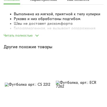
Выполнена из мягкой, приятной к телу кулирки
Рукава и низ обработаны подгибом
Швы не доставят дискомфорта
Гипоаллергенная, не вызывает раздражения
Кожа в ней дышит, отличная износостойкость
Читать полностью
Круглый вырез горловины
Декорирована принтом на груди и спине
Другие похожие товары
Оверсайз