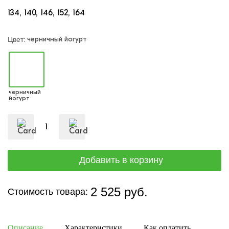
134
140
146
152
164
черничный йогурт
Цвет:
черничный
йогурт
2 525 руб.
Стоимость товара:
Описание
Характеристики
Как оплатить
Дост