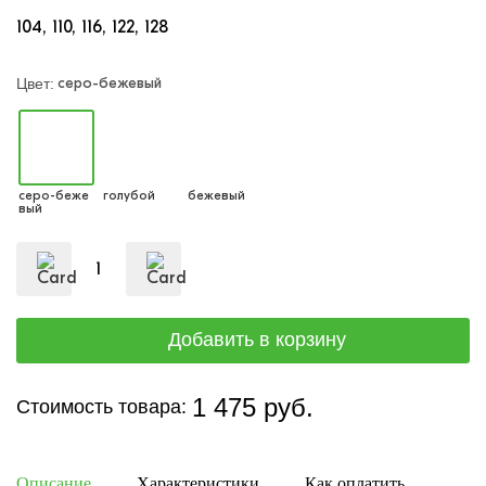
104
110
116
122
128
серо-бежевый
Цвет:
серо-беже
голубой
бежевый
вый
1 475 руб.
Стоимость товара:
Описание
Характеристики
Как оплатить
Дост