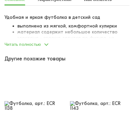
Удобная и яркая футболка в детский сад
выполнена из мягкой, комфортной кулирки
материал содержит небольшое количество
эластана - хорошо садится по фигуре, не
деформируется при стирке
Читать полностью
классическая линия плеча
круглый вырез горловины
Другие похожие товары
горловина притачена, выполнена из отдельного
лоскута материала
швы обработаны подгибом
украшена ярким красочным принтом