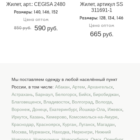
Жилет, арт.: CEGISA 2480
Жилет, артикул SS
311691-1
Размеры
: 140, 146, 152
Размеры
: 128, 134, 146
Цена оптом
Цена оптом
590
850 руб.
руб.
665
руб.
Мы поставляем одежду в любой населённый пункт
России, в том числе:
Абакан
,
Артем
,
Архангельск
,
Астрахань
,
Барнаул
,
Белогорск
,
Бийск
,
Биробиджан
,
Благовещенск
,
Владивосток
,
Волгоград
,
Вологда
,
Воронеж
,
Донецк
,
Екатеринбург
,
Йошкар-Ола
,
Ижевск
,
Иркутск
,
Казань
,
Кемерово
,
Комсомольск-на-Амуре
,
Краснодар
,
Красноярск
,
Курган
,
Луганск
,
Магадан
,
Москва
,
Мурманск
,
Находка
,
Нерюнгри
,
Нижний
Новгород
,
Новокузнецк
,
Новосибирск
,
Омск
,
Оренбург
,