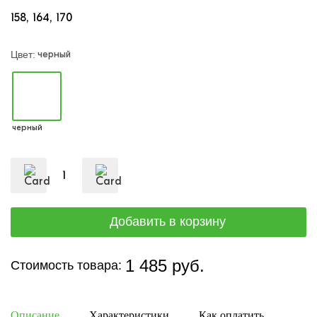
158
164
170
черный
Цвет:
черный
1 485 руб.
Стоимость товара:
Описание
Характеристики
Как оплатить
Дост